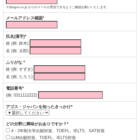
※@agos.co.jp からのメールが受信できるようご確認お願いいたします。
メールアドレス確認*
氏名(漢字)*
姓 (例: 鈴木)
名 (例: 太郎)
ふりがな *
姓 (例: すずき)
名 (例: たろう)
電話番号*
(例: 0311112222)
アゴス・ジャパンを知ったきっかけ*
どの分野に興味がおありですか？*
4・2年制大学出願対策、TOEFL、IELTS、SAT対策
LLM出願対策、TOEFL、IELTS対策