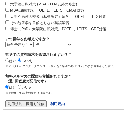
大学院出願対策 (MBA・LLM以外の修士)
MBA出願対策、TOEFL、IELTS、GMAT対策
大学や高校の交換（私費認定）留学、TOEFL、IELTS対策
その他留学を目的としない英語学習
博士（PhD）大学院出願対策、TOEFL、IELTS、GRE対策
いつ留学をお考えですか？
年
郵送での資料請求を希望されますか？ *
はい
いいえ
※デジタルカタログ（ダウンロード版）をご希望の方はいいえのままお進みください。
無料メルマガの配信を希望されますか *
（週1回程度の配信です）
はい
いいえ
※登録後でも設定の変更は可能です。
利用規約