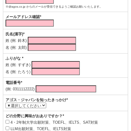
※@agos.co.jp からのメールが受信できるようご確認お願いいたします。
メールアドレス確認*
氏名(漢字)*
姓 (例: 鈴木)
名 (例: 太郎)
ふりがな *
姓 (例: すずき)
名 (例: たろう)
電話番号*
(例: 0311112222)
アゴス・ジャパンを知ったきっかけ*
どの分野に興味がおありですか？*
4・2年制大学出願対策、TOEFL、IELTS、SAT対策
LLM出願対策、TOEFL、IELTS対策