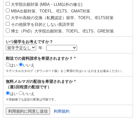
大学院出願対策 (MBA・LLM以外の修士)
MBA出願対策、TOEFL、IELTS、GMAT対策
大学や高校の交換（私費認定）留学、TOEFL、IELTS対策
その他留学を目的としない英語学習
博士（PhD）大学院出願対策、TOEFL、IELTS、GRE対策
いつ留学をお考えですか？
年
郵送での資料請求を希望されますか？ *
はい
いいえ
※デジタルカタログ（ダウンロード版）をご希望の方はいいえのままお進みください。
無料メルマガの配信を希望されますか *
（週1回程度の配信です）
はい
いいえ
※登録後でも設定の変更は可能です。
利用規約