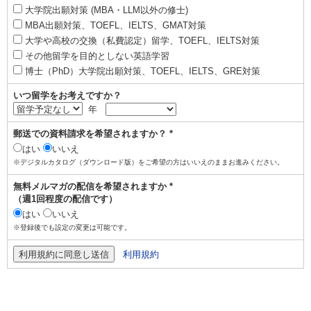
大学院出願対策 (MBA・LLM以外の修士)
MBA出願対策、TOEFL、IELTS、GMAT対策
大学や高校の交換（私費認定）留学、TOEFL、IELTS対策
その他留学を目的としない英語学習
博士（PhD）大学院出願対策、TOEFL、IELTS、GRE対策
いつ留学をお考えですか？
年
郵送での資料請求を希望されますか？ *
はい
いいえ
※デジタルカタログ（ダウンロード版）をご希望の方はいいえのままお進みください。
無料メルマガの配信を希望されますか *
（週1回程度の配信です）
はい
いいえ
※登録後でも設定の変更は可能です。
利用規約