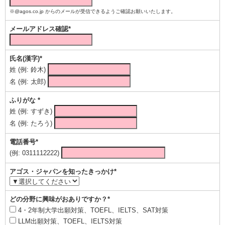
※@agos.co.jp からのメールが受信できるようご確認お願いいたします。
メールアドレス確認*
氏名(漢字)*
姓 (例: 鈴木)
名 (例: 太郎)
ふりがな *
姓 (例: すずき)
名 (例: たろう)
電話番号*
(例: 0311112222)
アゴス・ジャパンを知ったきっかけ*
どの分野に興味がおありですか？*
4・2年制大学出願対策、TOEFL、IELTS、SAT対策
LLM出願対策、TOEFL、IELTS対策