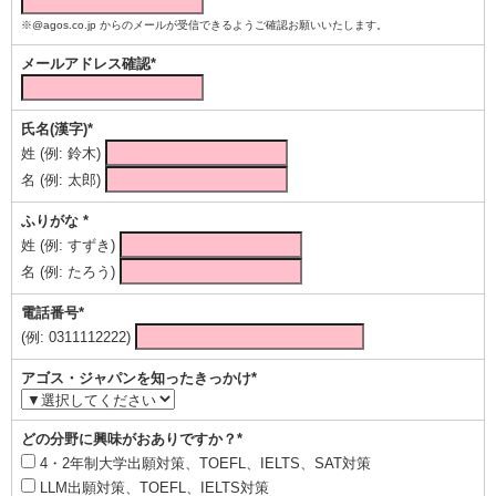
※@agos.co.jp からのメールが受信できるようご確認お願いいたします。
メールアドレス確認*
氏名(漢字)*
姓 (例: 鈴木)
名 (例: 太郎)
ふりがな *
姓 (例: すずき)
名 (例: たろう)
電話番号*
(例: 0311112222)
アゴス・ジャパンを知ったきっかけ*
どの分野に興味がおありですか？*
4・2年制大学出願対策、TOEFL、IELTS、SAT対策
LLM出願対策、TOEFL、IELTS対策