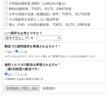
大学院出願対策 (MBA・LLM以外の修士)
MBA出願対策、TOEFL、IELTS、GMAT対策
大学や高校の交換（私費認定）留学、TOEFL、IELTS対策
その他留学を目的としない英語学習
博士（PhD）大学院出願対策、TOEFL、IELTS、GRE対策
いつ留学をお考えですか？
年
郵送での資料請求を希望されますか？ *
はい
いいえ
※デジタルカタログ（ダウンロード版）をご希望の方はいいえのままお進みください。
無料メルマガの配信を希望されますか *
（週1回程度の配信です）
はい
いいえ
※登録後でも設定の変更は可能です。
利用規約