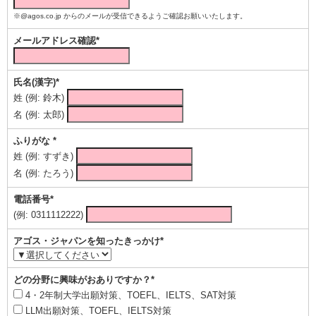
※@agos.co.jp からのメールが受信できるようご確認お願いいたします。
メールアドレス確認*
氏名(漢字)*
姓 (例: 鈴木)
名 (例: 太郎)
ふりがな *
姓 (例: すずき)
名 (例: たろう)
電話番号*
(例: 0311112222)
アゴス・ジャパンを知ったきっかけ*
どの分野に興味がおありですか？*
4・2年制大学出願対策、TOEFL、IELTS、SAT対策
LLM出願対策、TOEFL、IELTS対策