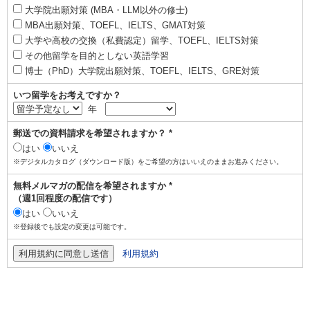
大学院出願対策 (MBA・LLM以外の修士)
MBA出願対策、TOEFL、IELTS、GMAT対策
大学や高校の交換（私費認定）留学、TOEFL、IELTS対策
その他留学を目的としない英語学習
博士（PhD）大学院出願対策、TOEFL、IELTS、GRE対策
いつ留学をお考えですか？
年
郵送での資料請求を希望されますか？ *
はい
いいえ
※デジタルカタログ（ダウンロード版）をご希望の方はいいえのままお進みください。
無料メルマガの配信を希望されますか *
（週1回程度の配信です）
はい
いいえ
※登録後でも設定の変更は可能です。
利用規約