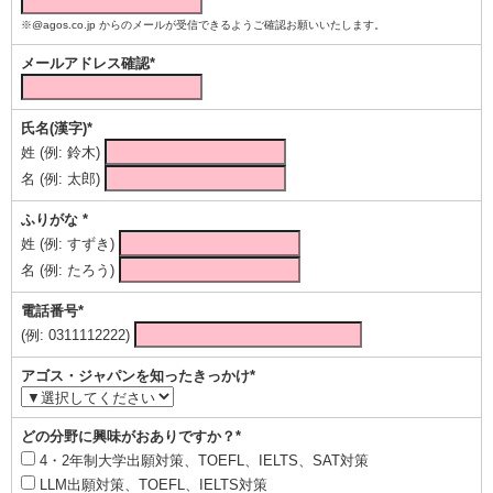
※@agos.co.jp からのメールが受信できるようご確認お願いいたします。
メールアドレス確認*
氏名(漢字)*
姓 (例: 鈴木)
名 (例: 太郎)
ふりがな *
姓 (例: すずき)
名 (例: たろう)
電話番号*
(例: 0311112222)
アゴス・ジャパンを知ったきっかけ*
どの分野に興味がおありですか？*
4・2年制大学出願対策、TOEFL、IELTS、SAT対策
LLM出願対策、TOEFL、IELTS対策