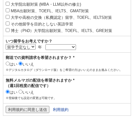
大学院出願対策 (MBA・LLM以外の修士)
MBA出願対策、TOEFL、IELTS、GMAT対策
大学や高校の交換（私費認定）留学、TOEFL、IELTS対策
その他留学を目的としない英語学習
博士（PhD）大学院出願対策、TOEFL、IELTS、GRE対策
いつ留学をお考えですか？
年
郵送での資料請求を希望されますか？ *
はい
いいえ
※デジタルカタログ（ダウンロード版）をご希望の方はいいえのままお進みください。
無料メルマガの配信を希望されますか *
（週1回程度の配信です）
はい
いいえ
※登録後でも設定の変更は可能です。
利用規約