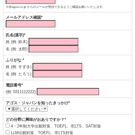
※@agos.co.jp からのメールが受信できるようご確認お願いいたします。
メールアドレス確認*
氏名(漢字)*
姓 (例: 鈴木)
名 (例: 太郎)
ふりがな *
姓 (例: すずき)
名 (例: たろう)
電話番号*
(例: 0311112222)
アゴス・ジャパンを知ったきっかけ*
どの分野に興味がおありですか？*
4・2年制大学出願対策、TOEFL、IELTS、SAT対策
LLM出願対策、TOEFL、IELTS対策