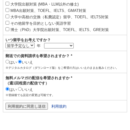
大学院出願対策 (MBA・LLM以外の修士)
MBA出願対策、TOEFL、IELTS、GMAT対策
大学や高校の交換（私費認定）留学、TOEFL、IELTS対策
その他留学を目的としない英語学習
博士（PhD）大学院出願対策、TOEFL、IELTS、GRE対策
いつ留学をお考えですか？
年
郵送での資料請求を希望されますか？ *
はい
いいえ
※デジタルカタログ（ダウンロード版）をご希望の方はいいえのままお進みください。
無料メルマガの配信を希望されますか *
（週1回程度の配信です）
はい
いいえ
※登録後でも設定の変更は可能です。
利用規約