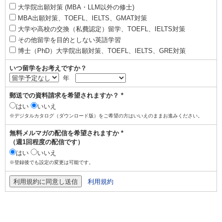
大学院出願対策 (MBA・LLM以外の修士)
MBA出願対策、TOEFL、IELTS、GMAT対策
大学や高校の交換（私費認定）留学、TOEFL、IELTS対策
その他留学を目的としない英語学習
博士（PhD）大学院出願対策、TOEFL、IELTS、GRE対策
いつ留学をお考えですか？
年
郵送での資料請求を希望されますか？ *
はい
いいえ
※デジタルカタログ（ダウンロード版）をご希望の方はいいえのままお進みください。
無料メルマガの配信を希望されますか *
（週1回程度の配信です）
はい
いいえ
※登録後でも設定の変更は可能です。
利用規約