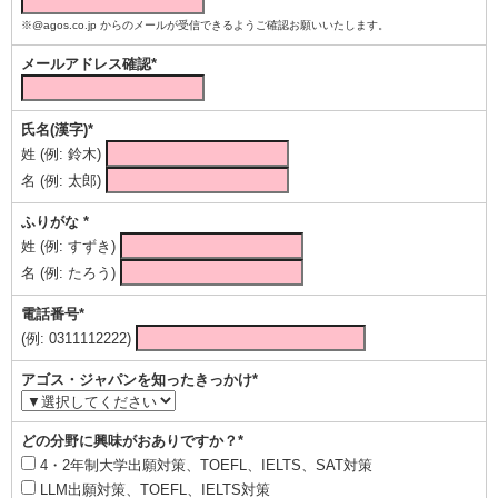
※@agos.co.jp からのメールが受信できるようご確認お願いいたします。
メールアドレス確認*
氏名(漢字)*
姓 (例: 鈴木)
名 (例: 太郎)
ふりがな *
姓 (例: すずき)
名 (例: たろう)
電話番号*
(例: 0311112222)
アゴス・ジャパンを知ったきっかけ*
どの分野に興味がおありですか？*
4・2年制大学出願対策、TOEFL、IELTS、SAT対策
LLM出願対策、TOEFL、IELTS対策