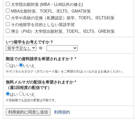
大学院出願対策 (MBA・LLM以外の修士)
MBA出願対策、TOEFL、IELTS、GMAT対策
大学や高校の交換（私費認定）留学、TOEFL、IELTS対策
その他留学を目的としない英語学習
博士（PhD）大学院出願対策、TOEFL、IELTS、GRE対策
いつ留学をお考えですか？
年
郵送での資料請求を希望されますか？ *
はい
いいえ
※デジタルカタログ（ダウンロード版）をご希望の方はいいえのままお進みください。
無料メルマガの配信を希望されますか *
（週1回程度の配信です）
はい
いいえ
※登録後でも設定の変更は可能です。
利用規約