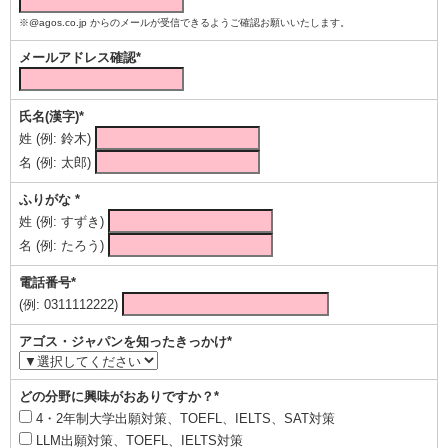
※@agos.co.jp からのメールが受信できるようご確認お願いいたします。
メールアドレス確認*
氏名(漢字)*
姓 (例: 鈴木)
名 (例: 太郎)
ふりがな *
姓 (例: すずき)
名 (例: たろう)
電話番号*
(例: 0311112222)
アゴス・ジャパンを知ったきっかけ*
どの分野に興味がおありですか？*
4・2年制大学出願対策、TOEFL、IELTS、SAT対策
LLM出願対策、TOEFL、IELTS対策