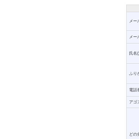
メー
メー
氏名(
ふりが
電話
アゴ
どの