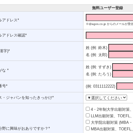
無料ユーザー登録
ルアドレス*
※@agos.co.jp からのメー
ルアドレス確認*
姓 (例: 鈴木)
漢字)*
名 (例: 太郎)
姓 (例: すずき)
な *
名 (例: たろう)
番号*
(例: 0311112222)
ス・ジャパンを知ったきっかけ*
4・2年制大学出願対策、T
LLM出願対策、TOEFL、
大学院出願対策 (MBA・
分野に興味がおありですか？*
MBA出願対策、TOEFL、