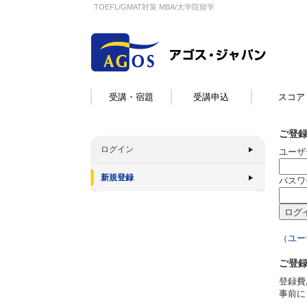
TOEFL/GMAT対策 MBA/大学院留学
受講・宿題
受講申込
スコア
ご登
ログイン
ユーザ
新規登録
パスワ
（
ユー
ご登
登録費
事前に