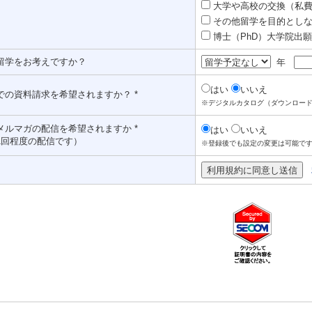
大学や高校の交換（私費認
その他留学を目的としな
博士（PhD）大学院出願対
留学をお考えですか？
年
はい
いいえ
での資料請求を希望されますか？ *
※デジタルカタログ（ダウンロー
メルマガの配信を希望されますか *
はい
いいえ
1回程度の配信です）
※登録後でも設定の変更は可能で