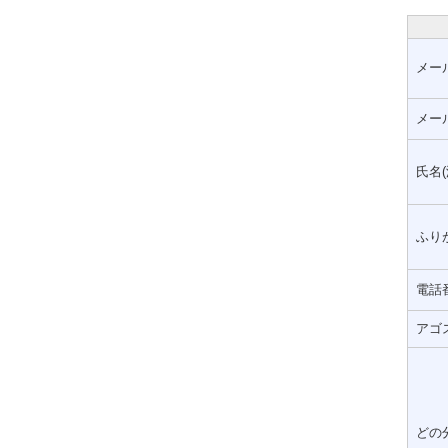
メー
メー
氏名(
ふりが
電話
アゴ
どの