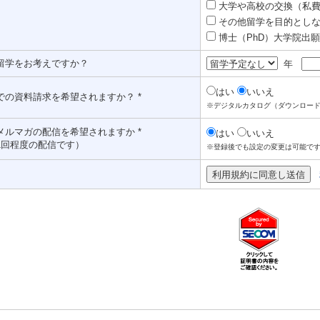
大学や高校の交換（私費認
その他留学を目的としな
博士（PhD）大学院出願対
留学をお考えですか？
年
はい
いいえ
での資料請求を希望されますか？ *
※デジタルカタログ（ダウンロー
メルマガの配信を希望されますか *
はい
いいえ
1回程度の配信です）
※登録後でも設定の変更は可能で