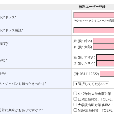
無料ユーザー登録
ルアドレス*
※@agos.co.jp からのメー
ルアドレス確認*
姓 (例: 鈴木)
漢字)*
名 (例: 太郎)
姓 (例: すずき)
な *
名 (例: たろう)
番号*
(例: 0311112222)
ス・ジャパンを知ったきっかけ*
4・2年制大学出願対策、T
LLM出願対策、TOEFL、
大学院出願対策 (MBA・
分野に興味がおありですか？*
MBA出願対策、TOEFL、