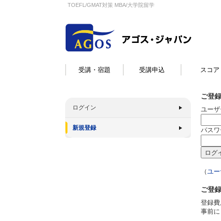
TOEFL/GMAT対策 MBA/大学院留学
受講・宿題
受講申込
スコア
ご登
ログイン
ユーザ
新規登録
パスワ
（
ユー
ご登
登録費
事前に