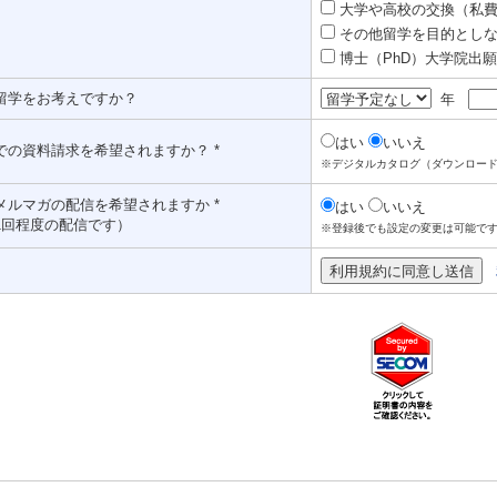
大学や高校の交換（私費認
その他留学を目的としな
博士（PhD）大学院出願対
留学をお考えですか？
年
はい
いいえ
での資料請求を希望されますか？ *
※デジタルカタログ（ダウンロー
メルマガの配信を希望されますか *
はい
いいえ
1回程度の配信です）
※登録後でも設定の変更は可能で