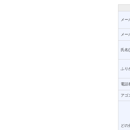
メー
メー
氏名(
ふりが
電話
アゴ
どの