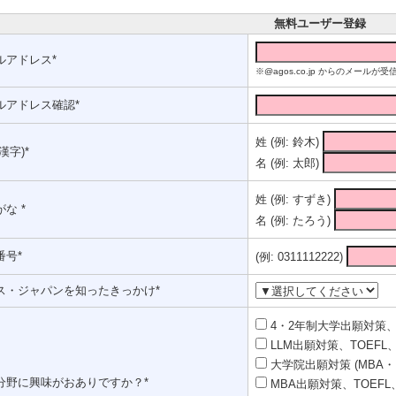
無料ユーザー登録
ルアドレス*
※@agos.co.jp からのメー
ルアドレス確認*
姓 (例: 鈴木)
漢字)*
名 (例: 太郎)
姓 (例: すずき)
な *
名 (例: たろう)
番号*
(例: 0311112222)
ス・ジャパンを知ったきっかけ*
4・2年制大学出願対策、T
LLM出願対策、TOEFL、
大学院出願対策 (MBA・
分野に興味がおありですか？*
MBA出願対策、TOEFL、