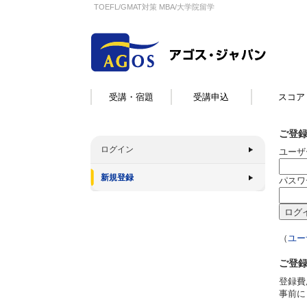
TOEFL/GMAT対策 MBA/大学院留学
受講・宿題
受講申込
スコア
ご登
ログイン
ユーザ
新規登録
パスワ
（
ユー
ご登
登録費
事前に