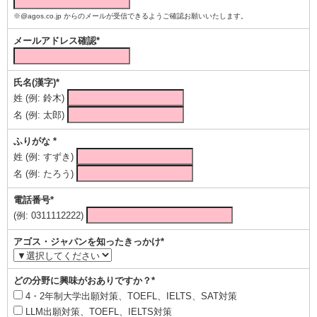
※@agos.co.jp からのメールが受信できるようご確認お願いいたします。
メールアドレス確認*
氏名(漢字)*
姓 (例: 鈴木)
名 (例: 太郎)
ふりがな *
姓 (例: すずき)
名 (例: たろう)
電話番号*
(例: 0311112222)
アゴス・ジャパンを知ったきっかけ*
どの分野に興味がおありですか？*
4・2年制大学出願対策、TOEFL、IELTS、SAT対策
LLM出願対策、TOEFL、IELTS対策