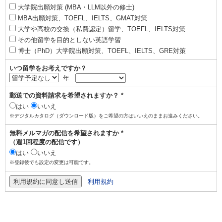
大学院出願対策 (MBA・LLM以外の修士)
MBA出願対策、TOEFL、IELTS、GMAT対策
大学や高校の交換（私費認定）留学、TOEFL、IELTS対策
その他留学を目的としない英語学習
博士（PhD）大学院出願対策、TOEFL、IELTS、GRE対策
いつ留学をお考えですか？
年
郵送での資料請求を希望されますか？ *
はい
いいえ
※デジタルカタログ（ダウンロード版）をご希望の方はいいえのままお進みください。
無料メルマガの配信を希望されますか *
（週1回程度の配信です）
はい
いいえ
※登録後でも設定の変更は可能です。
利用規約