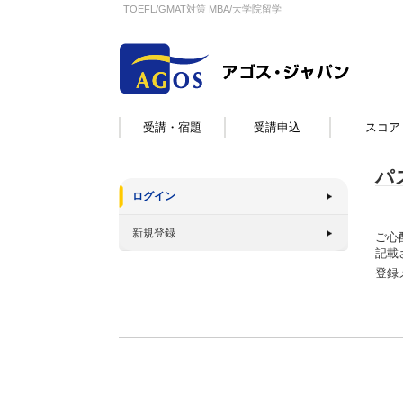
TOEFL/GMAT対策 MBA/大学院留学
受講・宿題
受講申込
スコア
パ
ログイン
新規登録
ご心
記載
登録