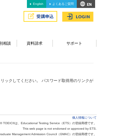
English
よくあるご質問
別相談
資料請求
サポート
リックしてください。 パスワード取得用のリンクが
個人情報について
® TOEIC®は、Educational Testing Service（ETS）の登録商標です。
This web page is not endorsed or approved by ETS.
aduate Management Admission Council（GMAC）の登録商標です。