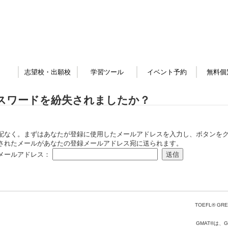
志望校・出願校
学習ツール
イベント予約
無料個
スワードを紛失されましたか？
配なく。まずはあなたが登録に使用したメールアドレスを入力し、ボタンをク
されたメールがあなたの登録メールアドレス宛に送られます。
メールアドレス：
TOEFL® GRE
GMAT®は、Gr