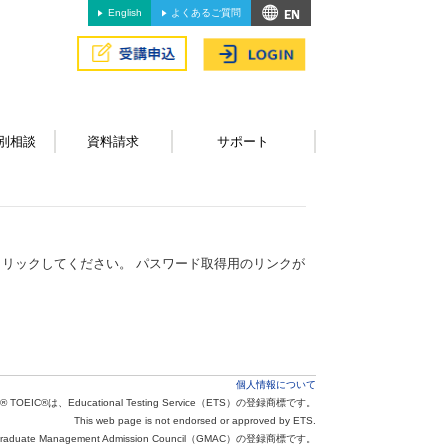
English
よくあるご質問
別相談
資料請求
サポート
リックしてください。 パスワード取得用のリンクが
個人情報について
® TOEIC®は、Educational Testing Service（ETS）の登録商標です。
This web page is not endorsed or approved by ETS.
aduate Management Admission Council（GMAC）の登録商標です。