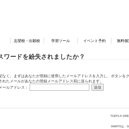
志望校・出願校
学習ツール
イベント予約
無料個
スワードを紛失されましたか？
配なく。まずはあなたが登録に使用したメールアドレスを入力し、ボタンをク
されたメールがあなたの登録メールアドレス宛に送られます。
メールアドレス：
TOEFL® GRE
GMAT®は、Gr