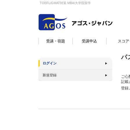
TOEFL/GMAT対策 MBA/大学院留学
受講・宿題
受講申込
スコア
パ
ログイン
新規登録
ご心
記載
登録