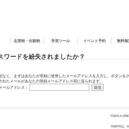
志望校・出願校
学習ツール
イベント予約
無料個
スワードを紛失されましたか？
配なく。まずはあなたが登録に使用したメールアドレスを入力し、ボタンをク
されたメールがあなたの登録メールアドレス宛に送られます。
メールアドレス：
TOEFL® GRE
GMAT®は、Gr