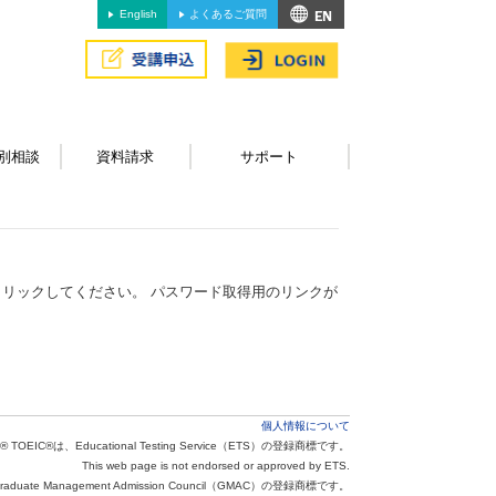
English
よくあるご質問
別相談
資料請求
サポート
リックしてください。 パスワード取得用のリンクが
個人情報について
® TOEIC®は、Educational Testing Service（ETS）の登録商標です。
This web page is not endorsed or approved by ETS.
aduate Management Admission Council（GMAC）の登録商標です。