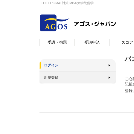
TOEFL/GMAT対策 MBA/大学院留学
受講・宿題
受講申込
スコア
パ
ログイン
新規登録
ご心
記載
登録