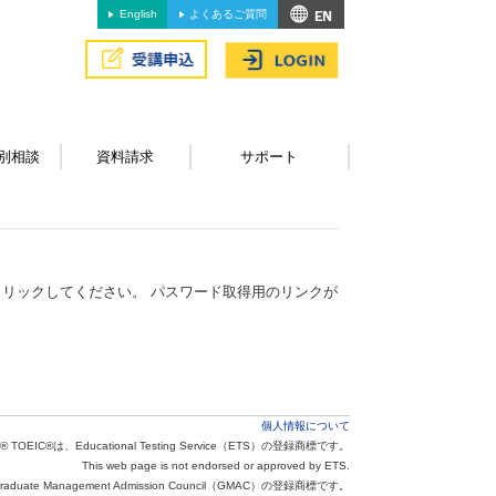
English
よくあるご質問
別相談
資料請求
サポート
リックしてください。 パスワード取得用のリンクが
個人情報について
® TOEIC®は、Educational Testing Service（ETS）の登録商標です。
This web page is not endorsed or approved by ETS.
aduate Management Admission Council（GMAC）の登録商標です。