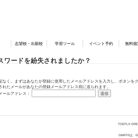
志望校・出願校
学習ツール
イベント予約
無料個
スワードを紛失されましたか？
配なく。まずはあなたが登録に使用したメールアドレスを入力し、ボタンをク
されたメールがあなたの登録メールアドレス宛に送られます。
メールアドレス：
TOEFL® GRE
GMAT®は、Gr