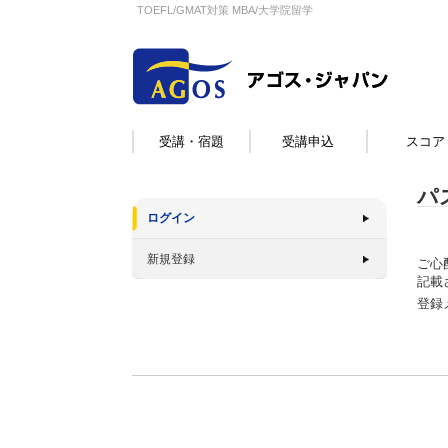
TOEFL/GMAT対策 MBA/大学院留学
受講・宿題
受講申込
スコア
パ
ログイン
新規登録
ご心
記載
登録