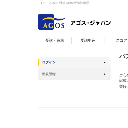
TOEFL/GMAT対策 MBA/大学院留学
受講・宿題
受講申込
スコア
パ
ログイン
新規登録
ご心
記載
登録