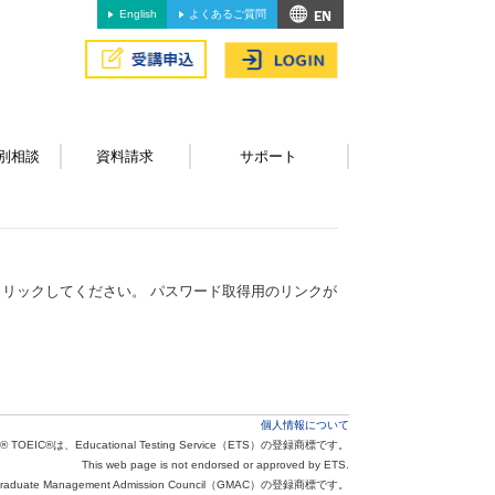
English
よくあるご質問
別相談
資料請求
サポート
リックしてください。 パスワード取得用のリンクが
個人情報について
® TOEIC®は、Educational Testing Service（ETS）の登録商標です。
This web page is not endorsed or approved by ETS.
aduate Management Admission Council（GMAC）の登録商標です。