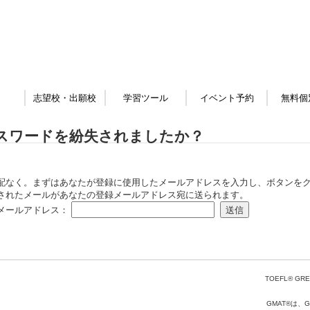
志望校・出願校
学習ツール
イベント予約
無料個
スワードを紛失されましたか？
配なく。まずはあなたが登録に使用したメールアドレスを入力し、ボタンをク
されたメールがあなたの登録メールアドレス宛に送られます。
メールアドレス：
TOEFL® GRE
GMAT®は、Gr