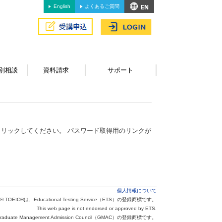
English
よくあるご質問
別相談
資料請求
サポート
リックしてください。 パスワード取得用のリンクが
個人情報について
® TOEIC®は、Educational Testing Service（ETS）の登録商標です。
This web page is not endorsed or approved by ETS.
aduate Management Admission Council（GMAC）の登録商標です。