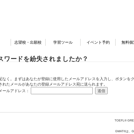
志望校・出願校
学習ツール
イベント予約
無料個
スワードを紛失されましたか？
配なく。まずはあなたが登録に使用したメールアドレスを入力し、ボタンをク
されたメールがあなたの登録メールアドレス宛に送られます。
メールアドレス：
TOEFL® GRE
GMAT®は、Gr