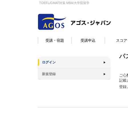
TOEFL/GMAT対策 MBA/大学院留学
受講・宿題
受講申込
スコア
パ
ログイン
新規登録
ご心
記載
登録