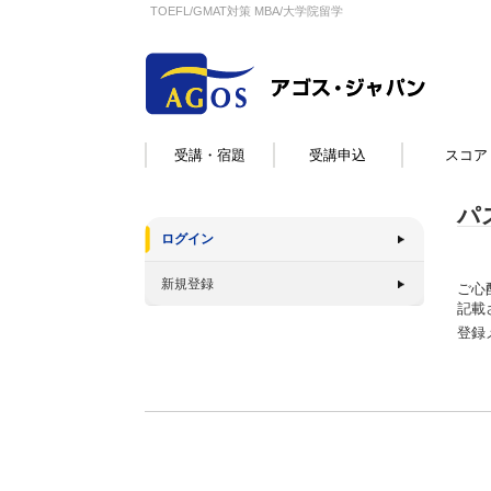
TOEFL/GMAT対策 MBA/大学院留学
受講・宿題
受講申込
スコア
パ
ログイン
新規登録
ご心
記載
登録