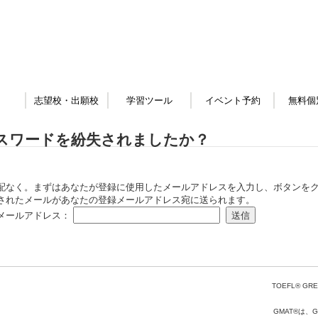
志望校・出願校
学習ツール
イベント予約
無料個
スワードを紛失されましたか？
配なく。まずはあなたが登録に使用したメールアドレスを入力し、ボタンをク
されたメールがあなたの登録メールアドレス宛に送られます。
メールアドレス：
TOEFL® GRE
GMAT®は、Gr