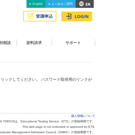
English
よくあるご質問
別相談
資料請求
サポート
リックしてください。 パスワード取得用のリンクが
個人情報について
® TOEIC®は、Educational Testing Service（ETS）の登録商標です。
This web page is not endorsed or approved by ETS.
aduate Management Admission Council（GMAC）の登録商標です。