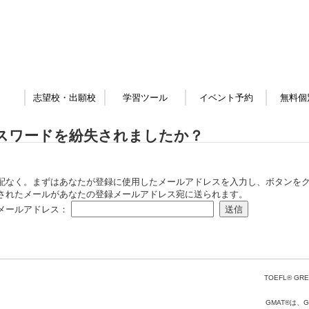
志望校・出願校
学習ツール
イベント予約
無料個
スワードを紛失されましたか？
配なく。まずはあなたが登録に使用したメールアドレスを入力し、ボタンをク
されたメールがあなたの登録メールアドレス宛に送られます。
メールアドレス：
TOEFL® GRE
GMAT®は、Gr