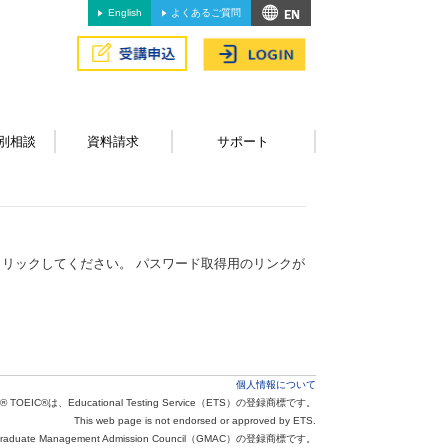
English
よくあるご質問
別相談
資料請求
サポート
リックしてください。 パスワード取得用のリンクが
個人情報について
® TOEIC®は、Educational Testing Service（ETS）の登録商標です。
This web page is not endorsed or approved by ETS.
aduate Management Admission Council（GMAC）の登録商標です。