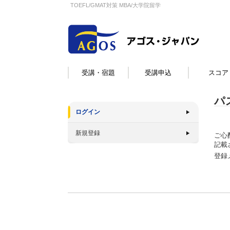
TOEFL/GMAT対策 MBA/大学院留学
受講・宿題
受講申込
スコア
パ
ログイン
新規登録
ご心
記載
登録