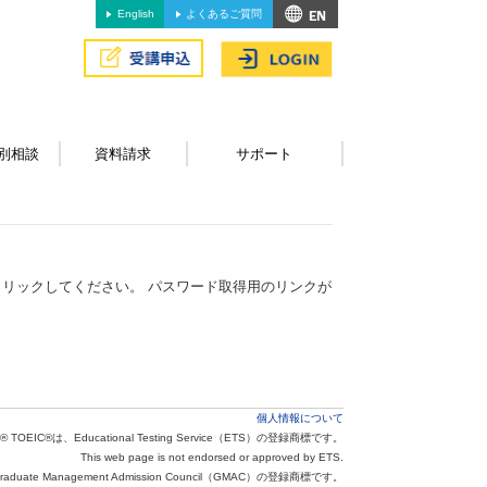
English
よくあるご質問
別相談
資料請求
サポート
リックしてください。 パスワード取得用のリンクが
個人情報について
® TOEIC®は、Educational Testing Service（ETS）の登録商標です。
This web page is not endorsed or approved by ETS.
aduate Management Admission Council（GMAC）の登録商標です。