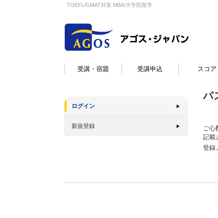
TOEFL/GMAT対策 MBA/大学院留学
受講・宿題
受講申込
スコア
パ
ログイン
新規登録
ご心
記載
登録