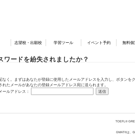
志望校・出願校
学習ツール
イベント予約
無料個
スワードを紛失されましたか？
配なく。まずはあなたが登録に使用したメールアドレスを入力し、ボタンをク
されたメールがあなたの登録メールアドレス宛に送られます。
メールアドレス：
TOEFL® GRE
GMAT®は、Gr