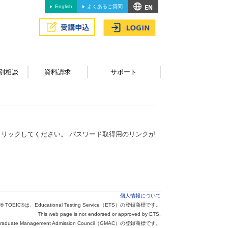
English
よくあるご質問
別相談
資料請求
サポート
リックしてください。 パスワード取得用のリンクが
個人情報について
® TOEIC®は、Educational Testing Service（ETS）の登録商標です。
This web page is not endorsed or approved by ETS.
aduate Management Admission Council（GMAC）の登録商標です。