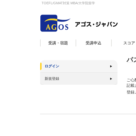
TOEFL/GMAT対策 MBA/大学院留学
受講・宿題
受講申込
スコア
パ
ログイン
新規登録
ご心
記載
登録