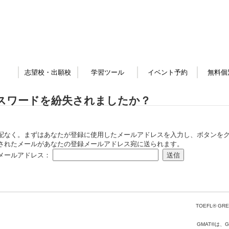
志望校・出願校
学習ツール
イベント予約
無料個
スワードを紛失されましたか？
配なく。まずはあなたが登録に使用したメールアドレスを入力し、ボタンをク
されたメールがあなたの登録メールアドレス宛に送られます。
メールアドレス：
TOEFL® GRE
GMAT®は、Gr