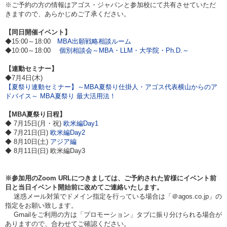
※ご予約の方の情報はアゴス・ジャパンと参加校にて共有させていただ
きますので、あらかじめご了承ください。
【同日開催イベント】
◆15:00～18:00
MBA出願戦略相談ルーム
◆10:00～18:00
個別相談会～MBA・LLM・大学院・Ph.D.～
【連動セミナー】
◆7月4日(木)
【夏祭り連動セミナー】～MBA夏祭り仕掛人・アゴス代表横山からのア
ドバイス～ MBA夏祭り 最大活用法！
【MBA夏祭り日程】
◆ 7月15日(月・祝)
欧米編Day1
◆ 7月21日(日)
欧米編Day2
◆ 8月10日(土)
アジア編
◆ 8月11日(日) 欧米編Day3
※参加用のZoom URLにつきましては、ご予約された皆様にイベント前
日と当日イベント開始前に改めてご連絡いたします。
迷惑メール対策でドメイン指定を行っている場合は「＠agos.co.jp」の
指定をお願い致します。
Gmailをご利用の方は「プロモーション」タブに振り分けられる場合が
ありますので、合わせてご確認ください。