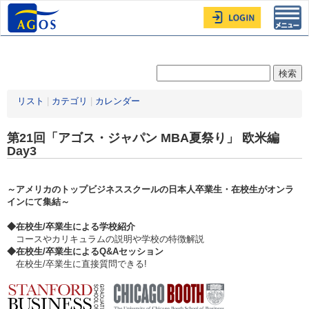
Toggl
navig
リスト
|
カテゴリ
|
カレンダー
第21回「アゴス・ジャパン MBA夏祭り」 欧米編
Day3
～アメリカのトップビジネススクールの日本人卒業生・在校生がオンラ
インにて集結～
◆在校生/卒業生による学校紹介
コースやカリキュラムの説明や学校の特徴解説
◆在校生/卒業生によるQ&Aセッション
在校生/卒業生に直接質問できる!