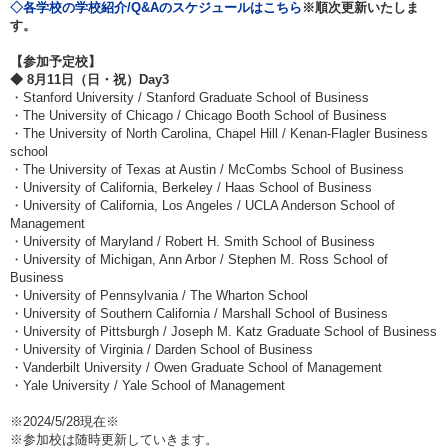
◇各学校の学校紹介/Q&Aのスケジュールはこちら
※
順次更新いたしま
す。
【参加予定校】
◆
8
月11日（日・祝）Day3
・Stanford University / Stanford Graduate School of Business
・The University of Chicago / Chicago Booth School of Business
・The University of North Carolina, Chapel Hill / Kenan-Flagler Business
school
・The University of Texas at Austin / McCombs School of Business
・University of California, Berkeley / Haas School of Business
・University of California, Los Angeles / UCLA Anderson School of
Management
・University of Maryland / Robert H. Smith School of Business
・University of Michigan, Ann Arbor / Stephen M. Ross School of
Business
・University of Pennsylvania / The Wharton School
・University of Southern California / Marshall School of Business
・University of Pittsburgh / Joseph M. Katz Graduate School of Business
・University of Virginia / Darden School of Business
・Vanderbilt University / Owen Graduate School of Management
・Yale University / Yale School of Management
※2024/5/28現在※
※参加校は随時更新していきます。