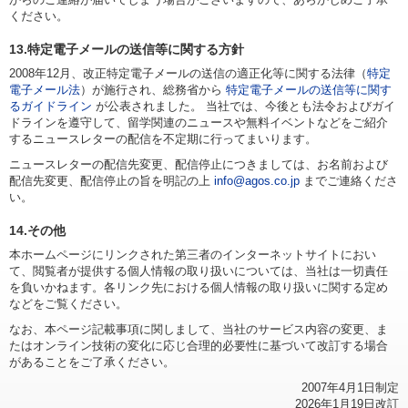
ください。
13.特定電子メールの送信等に関する方針
2008年12月、改正特定電子メールの送信の適正化等に関する法律（
特定
電子メール法
）が施行され、総務省から
特定電子メールの送信等に関す
るガイドライン
が公表されました。 当社では、今後とも法令およびガイ
ドラインを遵守して、留学関連のニュースや無料イベントなどをご紹介
するニュースレターの配信を不定期に行ってまいります。
ニュースレターの配信先変更、配信停止につきましては、お名前および
配信先変更、配信停止の旨を明記の上
info@agos.co.jp
までご連絡くださ
い。
14.その他
本ホームページにリンクされた第三者のインターネットサイトにおい
て、閲覧者が提供する個人情報の取り扱いについては、当社は一切責任
を負いかねます。各リンク先における個人情報の取り扱いに関する定め
などをご覧ください。
なお、本ページ記載事項に関しまして、当社のサービス内容の変更、ま
たはオンライン技術の変化に応じ合理的必要性に基づいて改訂する場合
があることをご了承ください。
2007年4月1日制定
2026年1月19日改訂