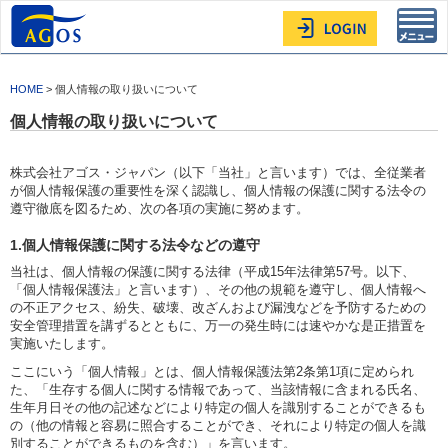
Toggl
navig
HOME
> 個人情報の取り扱いについて
個人情報の取り扱いについて
株式会社アゴス・ジャパン（以下「当社」と言います）では、全従業者
が個人情報保護の重要性を深く認識し、個人情報の保護に関する法令の
遵守徹底を図るため、次の各項の実施に努めます。
1.個人情報保護に関する法令などの遵守
当社は、個人情報の保護に関する法律（平成15年法律第57号。以下、
「個人情報保護法」と言います）、その他の規範を遵守し、個人情報へ
の不正アクセス、紛失、破壊、改ざんおよび漏洩などを予防するための
安全管理措置を講ずるとともに、万一の発生時には速やかな是正措置を
実施いたします。
ここにいう「個人情報」とは、個人情報保護法第2条第1項に定められ
た、「生存する個人に関する情報であって、当該情報に含まれる氏名、
生年月日その他の記述などにより特定の個人を識別することができるも
の（他の情報と容易に照合することができ、それにより特定の個人を識
別することができるものを含む）」を言います。