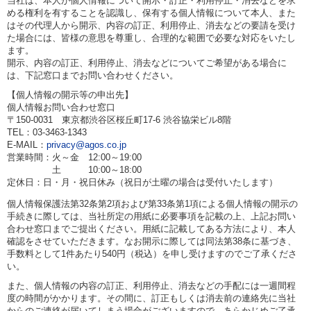
当社は、本人が個人情報について開示・訂正・利用停止・消去などを求
める権利を有することを認識し、保有する個人情報について本人、また
はその代理人から開示、内容の訂正、利用停止、消去などの要請を受け
た場合には、皆様の意思を尊重し、合理的な範囲で必要な対応をいたし
ます。
開示、内容の訂正、利用停止、消去などについてご希望がある場合に
は、下記窓口までお問い合わせください。
【個人情報の開示等の申出先】
個人情報お問い合わせ窓口
〒150-0031 東京都渋谷区桜丘町17-6 渋谷協栄ビル8階
TEL：03-3463-1343
E-MAIL：
privacy@agos.co.jp
営業時間：火～金 12:00～19:00
土 10:00～18:00
定休日：日・月・祝日休み（祝日が土曜の場合は受付いたします）
個人情報保護法第32条第2項および第33条第1項による個人情報の開示の
手続きに際しては、当社所定の用紙に必要事項を記載の上、上記お問い
合わせ窓口までご提出ください。用紙に記載してある方法により、本人
確認をさせていただきます。なお開示に際しては同法第38条に基づき、
手数料として1件あたり540円（税込）を申し受けますのでご了承くださ
い。
また、個人情報の内容の訂正、利用停止、消去などの手配には一週間程
度の時間がかかります。その間に、訂正もしくは消去前の連絡先に当社
からのご連絡が届いてしまう場合がございますので、あらかじめご了承