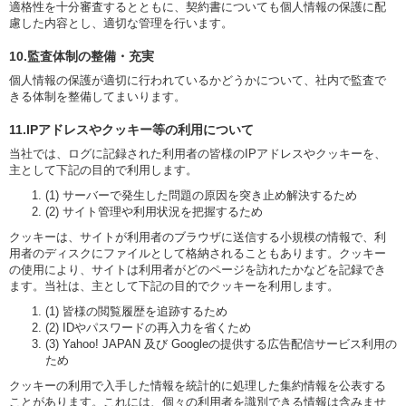
適格性を十分審査するとともに、契約書についても個人情報の保護に配
慮した内容とし、適切な管理を行います。
10.監査体制の整備・充実
個人情報の保護が適切に行われているかどうかについて、社内で監査で
きる体制を整備してまいります。
11.IPアドレスやクッキー等の利用について
当社では、ログに記録された利用者の皆様のIPアドレスやクッキーを、
主として下記の目的で利用します。
(1) サーバーで発生した問題の原因を突き止め解決するため
(2) サイト管理や利用状況を把握するため
クッキーは、サイトが利用者のブラウザに送信する小規模の情報で、利
用者のディスクにファイルとして格納されることもあります。クッキー
の使用により、サイトは利用者がどのページを訪れたかなどを記録でき
ます。当社は、主として下記の目的でクッキーを利用します。
(1) 皆様の閲覧履歴を追跡するため
(2) IDやパスワードの再入力を省くため
(3) Yahoo! JAPAN 及び Googleの提供する広告配信サービス利用の
ため
クッキーの利用で入手した情報を統計的に処理した集約情報を公表する
ことがあります。これには、個々の利用者を識別できる情報は含みませ