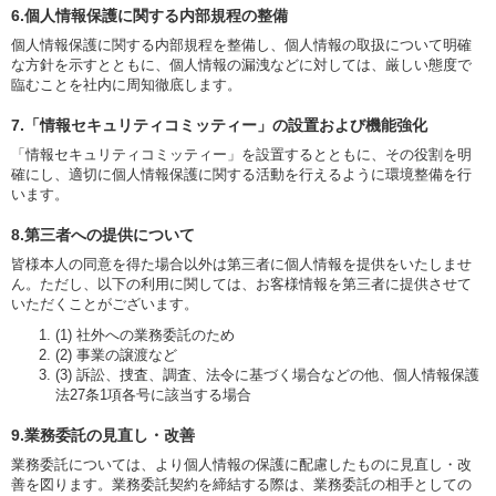
6.個人情報保護に関する内部規程の整備
個人情報保護に関する内部規程を整備し、個人情報の取扱について明確
な方針を示すとともに、個人情報の漏洩などに対しては、厳しい態度で
臨むことを社内に周知徹底します。
7.「情報セキュリティコミッティー」の設置および機能強化
「情報セキュリティコミッティー」を設置するとともに、その役割を明
確にし、適切に個人情報保護に関する活動を行えるように環境整備を行
います。
8.第三者への提供について
皆様本人の同意を得た場合以外は第三者に個人情報を提供をいたしませ
ん。ただし、以下の利用に関しては、お客様情報を第三者に提供させて
いただくことがございます。
(1) 社外への業務委託のため
(2) 事業の譲渡など
(3) 訴訟、捜査、調査、法令に基づく場合などの他、個人情報保護
法27条1項各号に該当する場合
9.業務委託の見直し・改善
業務委託については、より個人情報の保護に配慮したものに見直し・改
善を図ります。業務委託契約を締結する際は、業務委託の相手としての