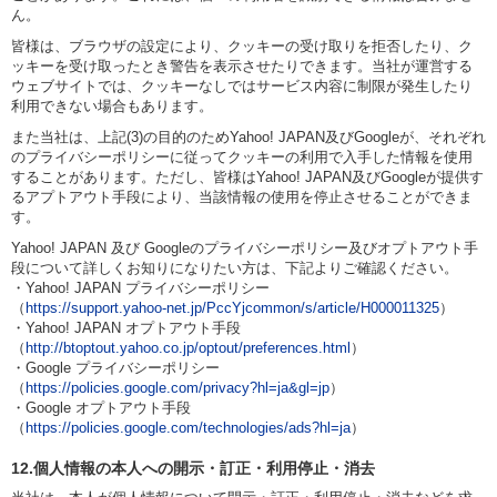
ん。
皆様は、ブラウザの設定により、クッキーの受け取りを拒否したり、ク
ッキーを受け取ったとき警告を表示させたりできます。当社が運営する
ウェブサイトでは、クッキーなしではサービス内容に制限が発生したり
利用できない場合もあります。
また当社は、上記(3)の目的のためYahoo! JAPAN及びGoogleが、それぞれ
のプライバシーポリシーに従ってクッキーの利用で入手した情報を使用
することがあります。ただし、皆様はYahoo! JAPAN及びGoogleが提供す
るアプトアウト手段により、当該情報の使用を停止させることができま
す。
Yahoo! JAPAN 及び Googleのプライバシーポリシー及びオプトアウト手
段について詳しくお知りになりたい方は、下記よりご確認ください。
・Yahoo! JAPAN プライバシーポリシー
（
https://support.yahoo-net.jp/PccYjcommon/s/article/H000011325
）
・Yahoo! JAPAN オプトアウト手段
（
http://btoptout.yahoo.co.jp/optout/preferences.html
）
・Google プライバシーポリシー
（
https://policies.google.com/privacy?hl=ja&gl=jp
）
・Google オプトアウト手段
（
https://policies.google.com/technologies/ads?hl=ja
）
12.個人情報の本人への開示・訂正・利用停止・消去