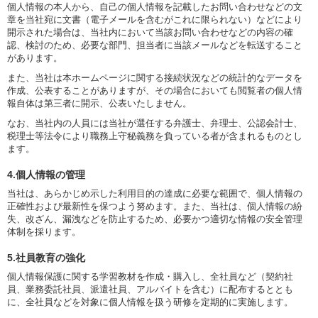
個人情報の本人から、自己の個人情報を記載したお問い合わせなどの文
章を当社宛に文書（電子メールを含むがこれに限られない）などにより
開示された場合は、当社内において当該お問い合わせなどの内容の確
認、検討のため、必要な部門、担当者に当該メールなどを転送すること
があります。
また、当社は本ホームページに関する接続状況などの統計的なデータを
作成、公表することがありますが、その場合においても閲覧者の個人情
報自体は第三者に開示、公表いたしません。
なお、当社内の人員には当社が選任する弁護士、弁理士、公認会計士、
税理士等法令により職務上守秘義務を負っている者が含まれるものとし
ます。
4.個人情報の管理
当社は、あらかじめ示した利用目的の達成に必要な範囲で、個人情報の
正確性および最新性を保つよう努めます。また、当社は、個人情報の紛
失、改ざん、漏洩などを防止するため、必要かつ適切な情報の安全管理
体制を採ります。
5.社員教育の強化
個人情報保護に関する学習教材を作成・購入し、全社員など（契約社
員、業務委託社員、派遣社員、アルバイトを含む）に配布するととも
に、全社員などを対象に個人情報を扱う研修を定期的に実施します。