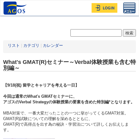
Toggl
navig
リスト
|
カテゴリ
|
カレンダー
What's GMAT(R)セミナー～Verbal体験授業も含む特
別編～
【9/18(祝) 留学とキャリアを考える一日】
今回は通常のWhat's GMATセミナーに、
アゴスのVerbal Strategyの体験授業の要素を含めた特別編*となります。
MBA対策で、一番大変だったことの一つに挙がってくるGMAT対策。
GMAT(R)試験についての理解を深めるとともに、
GMAT(R)で高得点を出す為の秘訣・学習法について詳しくお伝えしま
す。