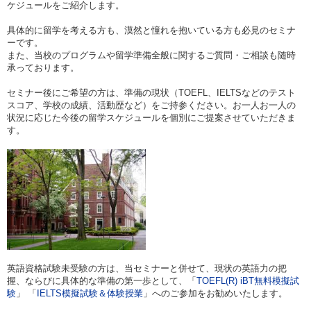
ケジュールをご紹介します。
具体的に留学を考える方も、漠然と憧れを抱いている方も必見のセミナ
ーです。
また、当校のプログラムや留学準備全般に関するご質問・ご相談も随時
承っております。
セミナー後にご希望の方は、準備の現状（TOEFL、IELTSなどのテスト
スコア、学校の成績、活動歴など）をご持参ください。お一人お一人の
状況に応じた今後の留学スケジュールを個別にご提案させていただきま
す。
英語資格試験未受験の方は、当セミナーと併せて、現状の英語力の把
握、ならびに具体的な準備の第一歩として、「
TOEFL(R) iBT無料模擬試
験
」 「
IELTS模擬試験＆体験授業
」へのご参加をお勧めいたします。