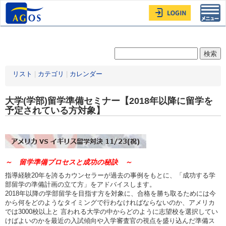
Toggl
navig
リスト
|
カテゴリ
|
カレンダー
大学(学部)留学準備セミナー【2018年以降に留学を
予定されている方対象】
～ 留学準備プロセスと成功の秘訣 ～
指導経験20年を誇るカウンセラーが過去の事例をもとに、「成功する学
部留学の準備計画の立て方」をアドバイスします。
2018年以降の学部留学を目指す方を対象に、合格を勝ち取るためには今
から何をどのようなタイミングで行わなければならないのか、アメリカ
では3000校以上と 言われる大学の中からどのように志望校を選択してい
けばよいのかを最近の入試傾向や入学審査官の視点を盛り込んだ準備ス