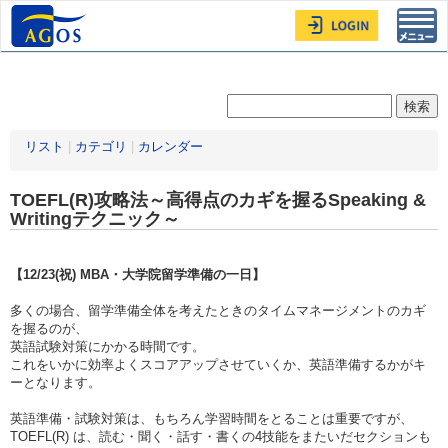
Toggl
navig
リスト
|
カテゴリ
|
カレンダー
TOEFL(R)攻略法～高得点のカギを握るSpeaking &
Writingテクニック～
【12/23(祝) MBA・大学院留学準備の一日】
多くの場合、留学準備全体を考えたときのタイムマネージメントのカギ
を握るのが、
英語試験対策にかかる時間です。
これをいかに効率よくスコアアップさせていくか、英語準備するかがキ
ーとなります。
英語準備・試験対策は、もちろん学習時間をとることは重要ですが、
TOEFL(R) は、読む・聞く・話す・書くの4技能をまたいだセクションも