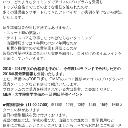
いつ、どのようなタイミングでアゴスのプログラムを受講し、
トップ校合格までにどのような道筋を辿られたのか、
多くの受講生をサポートしてきたアドバイザーが実例を挙げながら解説
いたします。
留学準備は皆が同じ方法ではありません。
・スタート時の英語力
・テストスコアを取得しなければならないタイミング
・出願締切までは１年間なのか２年間なのか
・私費を目指すのか社費制度も見据えるのか
皆様の希望や状況に合わせた実例を紹介し、自分だけのタイムラインを
明確にしていただきます。
2016・2017年度の合格者を中心に、今年度1stラウンドで合格した方の
2018年度最新情報も公開いたします。
また、準備中のTOEFL(R)、GMATのスコア推移やアゴスのプログラムの
受講タイミングなども併せて紹介いたします。
プログラムのご受講を検討されている方は是非、ご参加ください。
MBA・大学院留学準備の一日 同日開催イベント
■個別相談会（11:00-17:00）
※11時、12時、13時、14時、15時、16時ス
タートの枠があります
当日の個別相談を受け付けております。
英語の勉強方法、学校の選び方、出願までの進め方、留学費用など
個別にご相談したいことがございましたら、何でもお気軽にご相談下さ