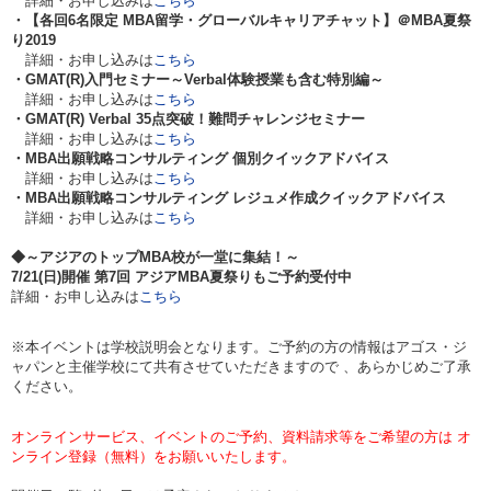
詳細・お申し込みは
こちら
・【各回6名限定 MBA留学・グローバルキャリアチャット】＠MBA夏祭
り2019
詳細・お申し込みは
こちら
・GMAT(R)入門セミナー～Verbal体験授業も含む特別編～
詳細・お申し込みは
こちら
・GMAT(R) Verbal 35点突破！難問チャレンジセミナー
詳細・お申し込みは
こちら
・MBA出願戦略コンサルティング 個別クイックアドバイス
詳細・お申し込みは
こちら
・MBA出願戦略コンサルティング レジュメ作成クイックアドバイス
詳細・お申し込みは
こちら
◆～アジアのトップMBA校が一堂に集結！～
7/21(日)開催 第7回 アジアMBA夏祭りもご予約受付中
詳細・お申し込みは
こちら
※本イベントは学校説明会となります。ご予約の方の情報はアゴス・ジ
ャパンと主催学校にて共有させていただきますので 、あらかじめご了承
ください。
オンラインサービス、イベントのご予約、資料請求等をご希望の方は オ
ンライン登録（無料）をお願いいたします。