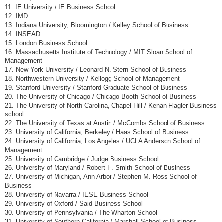
11. IE University / IE Business School
12. IMD
13. Indiana University, Bloomington / Kelley School of Business
14. INSEAD
15. London Business School
16. Massachusetts Institute of Technology / MIT Sloan School of
Management
17. New York University / Leonard N. Stern School of Business
18. Northwestern University / Kellogg School of Management
19. Stanford University / Stanford Graduate School of Business
20. The University of Chicago / Chicago Booth School of Business
21. The University of North Carolina, Chapel Hill / Kenan-Flagler Business
school
22. The University of Texas at Austin / McCombs School of Business
23. University of California, Berkeley / Haas School of Business
24. University of California, Los Angeles / UCLA Anderson School of
Management
25. University of Cambridge / Judge Business School
26. University of Maryland / Robert H. Smith School of Business
27. University of Michigan, Ann Arbor / Stephen M. Ross School of
Business
28. University of Navarra / IESE Business School
29. University of Oxford / Said Business School
30. University of Pennsylvania / The Wharton School
31. University of Southern California / Marshall School of Business