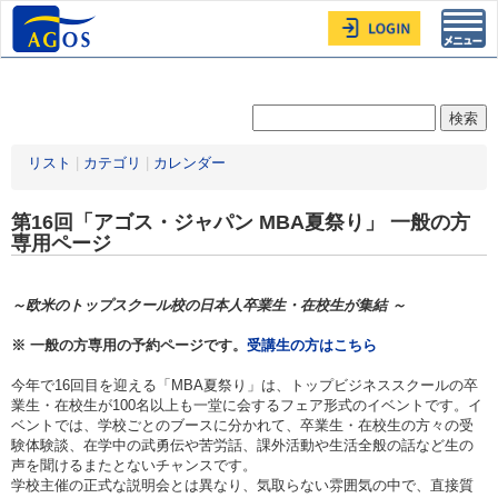
Toggl
navig
リスト
|
カテゴリ
|
カレンダー
第16回「アゴス・ジャパン MBA夏祭り」 一般の方
専用ページ
～欧米のトップスクール校の日本人卒業生・在校生が集結 ～
※ 一般の方専用の予約ページです。
受講生の方はこちら
今年で16回目を迎える「MBA夏祭り」は、トップビジネススクールの卒
業生・在校生が100名以上も一堂に会するフェア形式のイベントです。イ
ベントでは、学校ごとのブースに分かれて、卒業生・在校生の方々の受
験体験談、在学中の武勇伝や苦労話、課外活動や生活全般の話など生の
声を聞けるまたとないチャンスです。
学校主催の正式な説明会とは異なり、気取らない雰囲気の中で、直接質