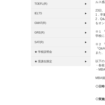
ルス感
TOEFL(R)
23日
IELTS
1．卒
2．Q
GMAT(R)
をオン
※１ 
GRE(R)
学校に
SAT(R)
※２ 
『Q&
★ 学校説明会
また、
以下の
★ 受講生限定
・各校
・MB
MBA
◇
日時
2
◇
実施