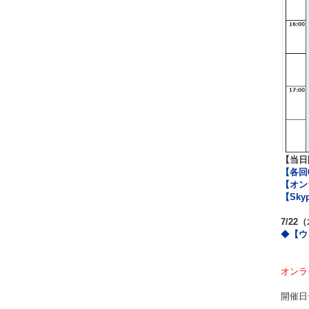
【当日
【各回
【オン
【Sk
7/2
◆
【ウ
オンラ
開催日