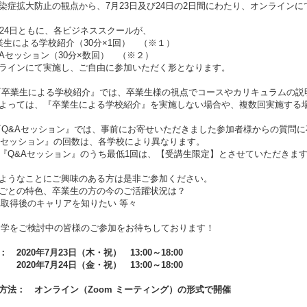
染症拡大防止の観点から、7月23日及び24日の2日間にわたり、オンライン
、24日ともに、各ビジネススクールが、
業生による学校紹介（30分×1回） （※１）
&Aセッション（30分×数回） （※２）
ラインにて実施し、ご自由に参加いただく形となります。
『卒業生による学校紹介』では、卒業生様の視点でコースやカリキュラムの説
よっては、『卒業生による学校紹介』を実施しない場合や、複数回実施する
『Q&Aセッション』では、事前にお寄せいただきました参加者様からの質問
Aセッション』の回数は、各学校により異なります。
『Q&Aセッション』のうち最低1回は、【受講生限定】とさせていただきま
ようなことにご興味のある方は是非ご参加ください。
ごとの特色、卒業生の方の今のご活躍状況は？
A取得後のキャリアを知りたい 等々
留学をご検討中の皆様のご参加をお待ちしております！
： 2020年7月23日（木・祝） 13:00～18:00
020
年7月24日（金・祝） 13:00～18:00
方法： オンライン（Zoom ミーティング）の形式で開催