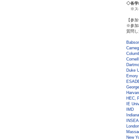
◇各学
※ス
【参加
※参加
質問し
Babson
Carneg
Columb
Cornel
Dartmo
Duke U
Emory 
ESADE
George
Harvar
HEC, P
IE Uni
IMD
Indian
INSEA
London
Massac
New Yo