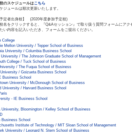
校のスケジュールは
こちら
ケジュールは順次更新いたします。
予定者出身校】 (2020年度参加予定校)
校名をクリックすると、『Q&Aセッション』で取り扱う質問フォームにアク
たい内容を記入いただき、フォームをご提出ください。
 College
ie Mellon University / Tepper School of Business
ia University / Columbia Business School
l University / The Johnson Graduate School of Management
uth College / Tuck School of Business
niversity / The Fuqua School of Business
University / Goizueta Business School
 Business School
town University / McDonough School of Business
d University / Harvard Business School
aris
versity - IE Business School
a University, Bloomington / Kelley School of Business
D
 Business School
husetts Institute of Technology / MIT Sloan School of Management
rk University / Leonard N. Stern School of Business