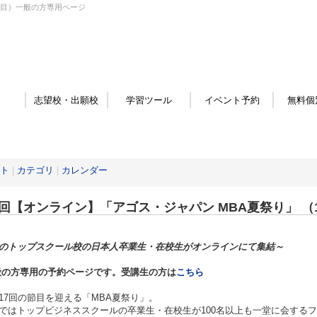
1日目）一般の方専用ページ
志望校・出願校
学習ツール
イベント予約
無料個
ト
|
カテゴリ
|
カレンダー
7回【オンライン】「アゴス・ジャパン MBA夏祭り」 
のトップスクール校の日本人卒業生・在校生がオンラインにて集結～
般の方専用の予約ページです。受講生の方は
こちら
17回の節目を迎える「MBA夏祭り」。
ではトップビジネススクールの卒業生・在校生が100名以上も一堂に会する