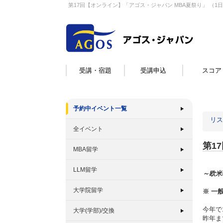
第17回【オンライン】「アゴス・ジャパン MBA夏祭り」 （
受講・宿題
受講申込
スコア
予約中イベント一覧
リス
全イベント
第1
MBA留学
LLM留学
～欧米
大学院留学
※
一
今年で
大学(学部)/交換
昨年ま