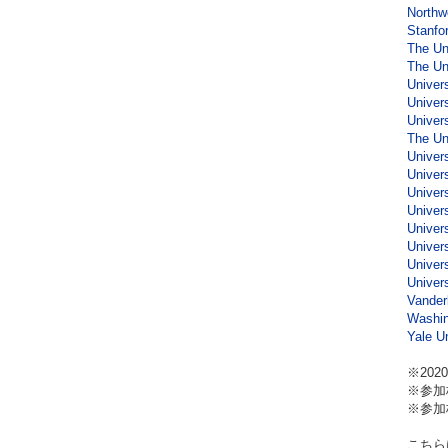
Northw
Stanfo
The Un
The Uni
Univers
Univer
Univer
The Un
Univer
Univer
Univer
Univer
Univer
Univers
Univers
Univer
Vander
Washin
Yale U
※202
※参加
※参加
こちら