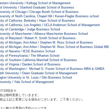
estern University / Kellogg School of Management
rd University / Stanford Graduate School of Business
iversity of Chicago / Chicago Booth School of Business
versity of North Carolina, Chapel Hill / Kenan-Flagler Business school
ity of California, Berkeley / Haas School of Business
sity of California, Los Angeles / UCLA Anderson School of Management
sity of Cambridge / Judge Business School
iversity of Manchester / Alliance Manchester Business School
sity of Maryland / Robert H. Smith School of Business
sity of Michigan, Ann Arbor / Stephen M. Ross School of Business
sity of Michigan, Ann Arbor / Stephen M. Ross School of Business Global M
sity of Navarra / IESE Business School
sity of Pennsylvania / The Wharton School
ity of Southern California Marshall School of Business
ity of Virginia / Darden School of Business
sity of Washington / Michael G. Foster School of Business MBA & GMBA
bilt University / Owen Graduate School of Management
gton University in St. Louis / Olin Business School
niversity / Yale School of Management
0/7/19現在※
校は随時更新していきます。
校は上記と変更になる場合がございます。ご了承ください。
は一般の方専用の予約ページです。