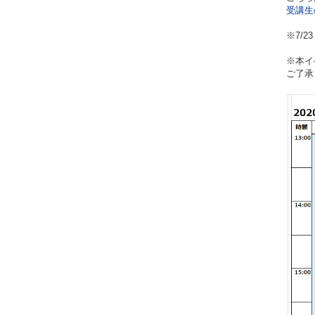
受講生
※7/
※本イ
ご了承