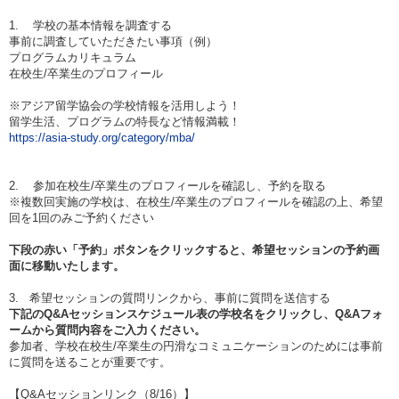
1. 学校の基本情報を調査する
事前に調査していただきたい事項（例）
プログラムカリキュラム
在校生/卒業生のプロフィール
※アジア留学協会の学校情報を活用しよう！
留学生活、プログラムの特長など情報満載！
https://asia-study.org/category/mba/
2. 参加在校生/卒業生のプロフィールを確認し、予約を取る
※複数回実施の学校は、在校生/卒業生のプロフィールを確認の上、希望
回を1回のみご予約ください
下段の赤い「予約」ボタンをクリックすると、希望セッションの予約画
面に移動いたします。
3. 希望セッションの質問リンクから、事前に質問を送信する
下記のQ&Aセッションスケジュール表の学校名をクリックし、Q&Aフォ
ームから質問内容をご入力ください。
参加者、学校在校生/卒業生の円滑なコミュニケーションのためには事前
に質問を送ることが重要です。
【Q&Aセッションリンク（8/16）】