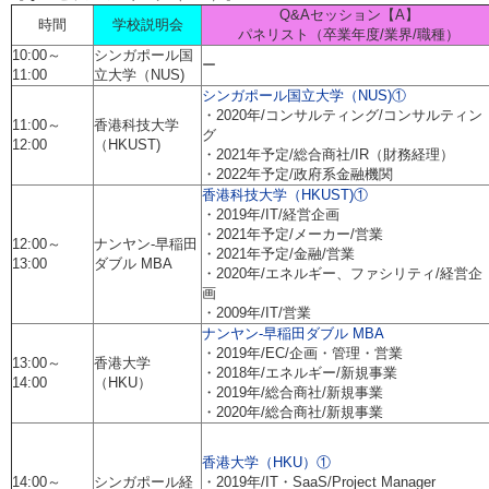
Q&Aセッション【A】
時間
学校説明会
パネリスト（卒業年度/業界/職種）
10:00～
シンガポール国
ー
11:00
立大学（NUS)
シンガポール国立大学（NUS)①
・2020年/コンサルティング/コンサルティン
11:00～
香港科技大学
グ
12:00
（HKUST)
・2021年予定/総合商社/IR（財務経理）
・2022年予定/政府系金融機関
香港科技大学（HKUST)①
・2019年/IT/経営企画
・2021年予定/メーカー/営業
12:00～
ナンヤン-早稲田
・2021年予定/金融/営業
13:00
ダブル MBA
・2020年/エネルギー、ファシリティ/経営企
画
・2009年/IT/営業
ナンヤン-早稲田ダブル MBA
・2019年/EC/企画・管理・営業
13:00～
香港大学
・2018年/エネルギー/新規事業
14:00
（HKU）
・2019年/総合商社/新規事業
・2020年/総合商社/新規事業
香港大学（HKU）①
14:00～
シンガポール経
・2019年/IT・SaaS/Project Manager