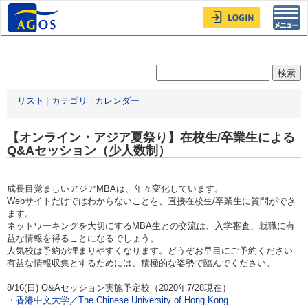
Toggl
navig
リスト
|
カテゴリ
|
カレンダー
【オンライン・アジア夏祭り】在校生/卒業生による
Q&Aセッション（少人数制）
成長目覚ましいアジアMBAは、年々変化しています。
Webサイトだけではわからないことを、直接在校生/卒業生に質問ができ
ます。
ネットワーキングを大切にするMBA生との交流は、入学審査、就職に有
益な情報を得ることになるでしょう。
人気校は予約が埋まりやすくなります。どうぞお早目にご予約ください
有益な情報収集とするためには、積極的な姿勢で臨んでください。
8/16(日) Q&Aセッション実施予定校（2020年7/28現在）
・
香港中文大学／The Chinese University of Hong Kong