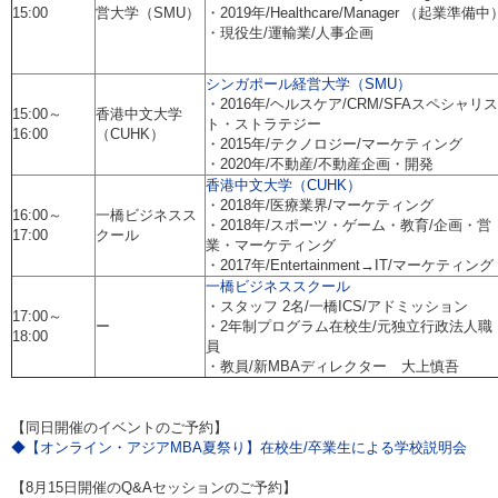
15:00
営大学（SMU）
・2019年/Healthcare/Manager （起業準備中
・現役生/運輸業/人事企画
シンガポール経営大学（SMU）
・2016年/ヘルスケア/CRM/SFAスペシャリス
15:00～
香港中文大学
ト・ストラテジー
16:00
（CUHK）
・2015年/テクノロジー/マーケティング
・2020年/不動産/不動産企画・開発
香港中文大学（CUHK）
・2018年/医療業界/マーケティング
16:00～
一橋ビジネスス
・2018年/スポーツ・ゲーム・教育/企画・営
17:00
クール
業・マーケティング
・2017年/Entertainment→IT/マーケティング
一橋ビジネススクール
・スタッフ 2名/一橋ICS/アドミッション
17:00～
ー
・2年制プログラム在校生/元独立行政法人職
18:00
員
・教員/新MBAディレクター 大上慎吾
【同日開催のイベントのご予約】
◆【オンライン・アジアMBA夏祭り】在校生/卒業生による学校説明会
【8月15日開催のQ&Aセッションのご予約】