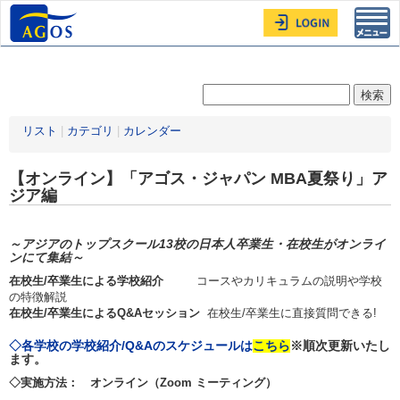
Toggl
navig
リスト
|
カテゴリ
|
カレンダー
【オンライン】「アゴス・ジャパン MBA夏祭り」ア
ジア編
～アジアのトップスクール13校の日本人卒業生・在校生がオンライ
ンにて集結～
在校生/卒業生による学校紹介
コースやカリキュラムの説明や学校
の特徴解説
在校生/卒業生によるQ&Aセッション
在校生/卒業生に直接質問できる!
◇各学校の学校紹介/Q&Aのスケジュールは
こちら
※順次更新いたし
ます。
◇
実施方法： オンライン（Zoom ミーティング）