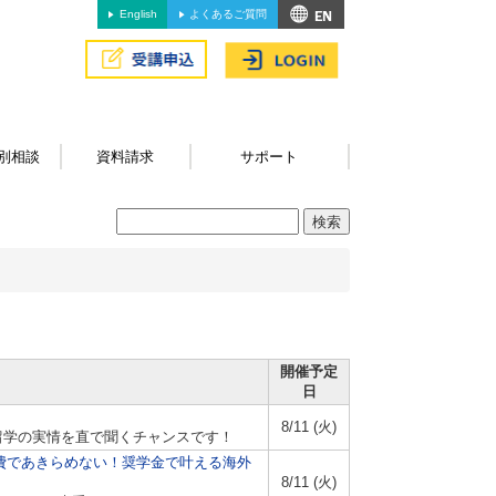
English
よくあるご質問
別相談
資料請求
サポート
開催予定
日
8/11 (火)
留学の実情を直で聞くチャンスです！
学費であきらめない！奨学金で叶える海外
8/11 (火)