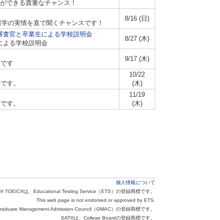
ができる貴重なチャンス！
8/16 (日)
留学の実情を直で聞くチャンスです！
EMBA) 入学審査官と卒業生による学校説明会
8/27 (木)
官と卒業生による学校説明会
9/17 (木)
会です
10/22
会です。
(木)
11/19
会です。
(木)
個人情報について
® TOEIC®は、Educational Testing Service（ETS）の登録商標です。
This web page is not endorsed or approved by ETS.
aduate Management Admission Council（GMAC）の登録商標です。
SAT®は、College Boardの登録商標です。