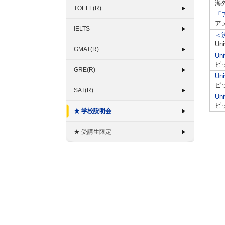
海
TOEFL(R)
「
ア
IELTS
＜渋
Un
GMAT(R)
Un
ピ
GRE(R)
Un
ピ
SAT(R)
Un
ピ
★ 学校説明会
★ 受講生限定