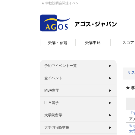
★ 学校説明会関連イベント
受講・宿題
受講申込
スコア
予約中イベント一覧
リス
全イベント
★ 
MBA留学
LLM留学
「
大学院留学
ア
※
大学(学部)/交換
大