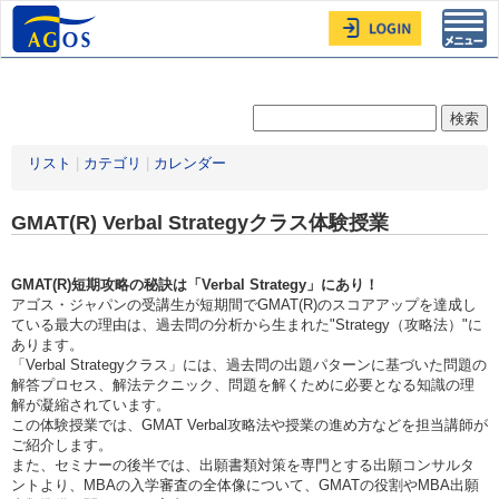
Toggl
navig
リスト
|
カテゴリ
|
カレンダー
GMAT(R) Verbal Strategyクラス体験授業
GMAT(R)短期攻略の秘訣は「Verbal Strategy」にあり！
アゴス・ジャパンの受講生が短期間でGMAT(R)のスコアアップを達成し
ている最大の理由は、過去問の分析から生まれた"Strategy（攻略法）"に
あります。
「Verbal Strategyクラス」には、過去問の出題パターンに基づいた問題の
解答プロセス、解法テクニック、問題を解くために必要となる知識の理
解が凝縮されています。
この体験授業では、GMAT Verbal攻略法や授業の進め方などを担当講師が
ご紹介します。
また、セミナーの後半では、出願書類対策を専門とする出願コンサルタ
ントより、MBAの入学審査の全体像について、GMATの役割やMBA出願