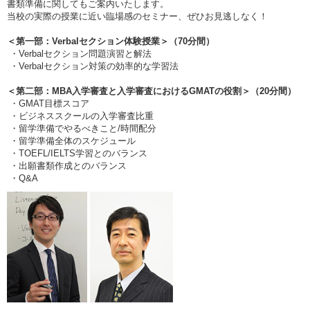
書類準備に関してもご案内いたします。
当校の実際の授業に近い臨場感のセミナー、ぜひお見逃しなく！
＜第一部：Verbalセクション体験授業＞（70分間）
・Verbalセクション問題演習と解法
・Verbalセクション対策の効率的な学習法
＜第二部：MBA入学審査と入学審査におけるGMATの役割＞（20分間）
・GMAT目標スコア
・ビジネススクールの入学審査比重
・留学準備でやるべきこと/時間配分
・留学準備全体のスケジュール
・TOEFL/IELTS学習とのバランス
・出願書類作成とのバランス
・Q&A