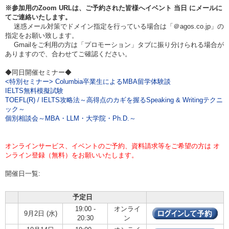
※参加用のZoom URLは、ご予約された皆様へイベント
当日
にメールに
てご連絡いたします。
迷惑メール対策でドメイン指定を行っている場合は「＠agos.co.jp」の
指定をお願い致します。
Gmailをご利用の方は「プロモーション」タブに振り分けられる場合が
ありますので、合わせてご確認ください。
◆同日開催セミナー◆
<特別セミナー> Columbia卒業生によるMBA留学体験談
IELTS無料模擬試験
TOEFL(R) / IELTS攻略法～高得点のカギを握るSpeaking & Writingテクニ
ック～
個別相談会～MBA・LLM・大学院・Ph.D.～
オンラインサービス、イベントのご予約、資料請求等をご希望の方は オ
ンライン登録（無料）をお願いいたします。
開催日一覧:
予定日
19:00 -
オンライ
9月2日 (水)
20:30
ン