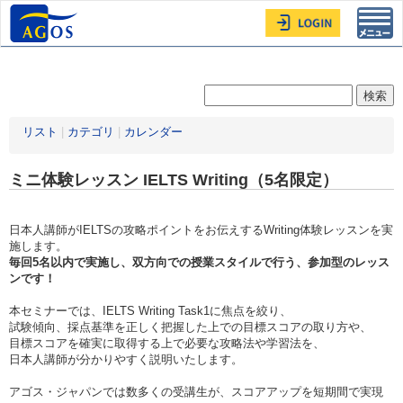
Toggl
navig
リスト
|
カテゴリ
|
カレンダー
ミニ体験レッスン IELTS Writing（5名限定）
日本人講師がIELTSの攻略ポイントをお伝えするWriting体験レッスンを実
施します。
毎回5名以内で実施し、双方向での授業スタイルで行う、参加型のレッス
ンです！
本セミナーでは、IELTS Writing Task1に焦点を絞り、
試験傾向、採点基準を正しく把握した上での目標スコアの取り方や、
目標スコアを確実に取得する上で必要な攻略法や学習法を、
日本人講師が分かりやすく説明いたします。
アゴス・ジャパンでは数多くの受講生が、スコアアップを短期間で実現