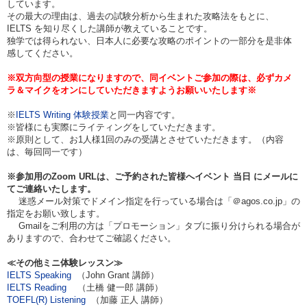
しています。
その最大の理由は、過去の試験分析から生まれた攻略法をもとに、
IELTS を知り尽くした講師が教えていることです。
独学では得られない、日本人に必要な攻略のポイントの一部分を是非体
感してください。
※双方向型の授業になりますので、同イベントご参加の際は、必ずカメ
ラ＆マイクをオンにしていただきますようお願いいたします※
※
IELTS Writing 体験授業
と同一内容です。
※皆様にも実際にライティングをしていただきます。
※原則として、お1人様1回のみの受講とさせていただきます。（内容
は、毎回同一です）
※参加用のZoom URLは、ご予約された皆様へイベント
当日
にメールに
てご連絡いたします。
迷惑メール対策でドメイン指定を行っている場合は「＠agos.co.jp」の
指定をお願い致します。
Gmailをご利用の方は「プロモーション」タブに振り分けられる場合が
ありますので、合わせてご確認ください。
≪その他ミニ体験レッスン≫
IELTS Speaking
（John Grant 講師）
IELTS Reading
（土橋 健一郎 講師）
TOEFL(R) Listening
（加藤 正人 講師）