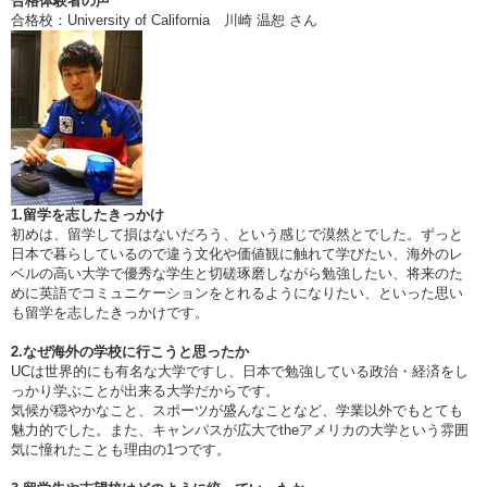
合格体験者の声
合格校：University of California 川崎 温恕 さん
1.留学を志したきっかけ
初めは、留学して損はないだろう、という感じで漠然とでした。ずっと
日本で暮らしているので違う文化や価値観に触れて学びたい、海外のレ
ベルの高い大学で優秀な学生と切磋琢磨しながら勉強したい、将来のた
めに英語でコミュニケーションをとれるようになりたい、といった思い
も留学を志したきっかけです。
2.なぜ海外の学校に行こうと思ったか
UCは世界的にも有名な大学ですし、日本で勉強している政治・経済をし
っかり学ぶことが出来る大学だからです。
気候が穏やかなこと、スポーツが盛んなことなど、学業以外でもとても
魅力的でした。また、キャンパスが広大でtheアメリカの大学という雰囲
気に憧れたことも理由の1つです。