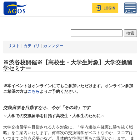
Toggl
navig
リスト
|
カテゴリ
|
カレンダー
※渋谷校開催※【高校生・大学生対象】大学交換留
学セミナー
※本イベントはオンラインにてもご参加いただけます。オンライン参加
ご希望の方は
こちら
よりご予約ください。
交換留学を目指すなら、今が「その時」です
～大学での交換留学を目指す高校生・大学生のために～
大学交換留学を目指される方を対象に、「学内選抜を確実に勝ち抜く戦
略」をご案内いたします。何年次の交換留学がベストなのか、スコアは
いつまでに何点必要かなど、具体的な準備計画もご説明いたします。 ま