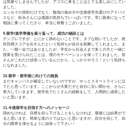
は気乗りしませんでしたが、アゴスに来ることはとても楽しみにしてい
ました。
エッセイの添削だけでなく、勉強の進め方や交換留学先選びのアドバイ
スなど、松永さんには感謝の気持ちでいっぱいです。常に親身になって
相談に乗ってくださり、本当に有難うございました。
9.留学/進学準備を振り返って、成功の秘訣とは
テンプレですが、とにかく諦めないことです。タフな戦いでしたが、絶
対目標スコアを出すんだという気持ちが自分を鼓舞してくれました。ま
た、一期一会ではありましたが、学生から社会人まで多くの方と一緒に
授業を受けられたことは、僕のモチベーションを保ってくれました。皆
さんがこれだけ頑張っているんだから、しっかりやろう！という気持ち
になれました。
10.留学・留学後に向けての抱負
まだキャンパスが確定していないのですが、やっとスタートラインに立
てたと思っています。ここからが大変だぞと自分に言い聞かせ、さらに
努力していきます。留学先でたくさんの経験をして、人間的に成長した
いと思います。
11.今後留学を目指す方へのメッセージ
諦めなければ、目標を自ら下げることをしなければ、最後には結果がで
ると思います。簡単な道のりではないと思いますが、自分を信じて、自
分の限界を壊せるように頑張って下さい！