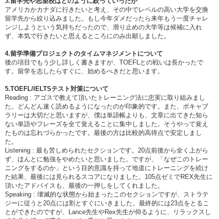
3.留学先や志望校はどのように絞っていったか
アメリカかカナダに行きたいと考え、その中でレベルの高い大学を交換
留学先から絞り込みました。もし今年ダメだったら来年もう一度チャレ
ンジしようという気持ちだったので、滑り止めの大学等は候補に入れ
ず、本気で行きたいと思えるところにのみ出願しました。
4.留学準備プロジェクトのタイムマネジメントについて
後の項目でもう少し詳しく書きますが、TOEFLとの戦いは長かったで
す。留学を志したらすぐに、始めるべきだと思います。
5.TOEFL/IELTSテスト対策について
Reading : アゴスで教えて頂いたトレーニング法に忠実に取り組みまし
た。どんどん速く読めるようになったのが印象的です。また、ボキャブ
ラリーは大切だと思いますが、僕は単語帳よりも、文章に出てきた知ら
ない単語やフレーズを全て覚えることに集中しました。そうやって覚え
たものは忘れづらかったです。最後の方は比較的高得点で安定しまし
た。
Listening : 最も苦しめられたセクションです。20点前後から全く上がら
ず、ほんとに勉強をやめたいと思いました。ですが、「なぜこのトレー
ニングをするのか」という目的意識を持って地道にトレーニングを続け
た結果、最後には見られるスコアになりました。105点ゼミでREX先生に
頂いたアドバイスも、最後の一押しをしてくれました。
Speaking : 壊滅的な状態から始まったこのセクションですが、ストラテ
ジーに従うと20点には割とすぐにいきました。最終的には23点をとるこ
とができたのですが、Lance先生やRex先生が仰るように、リラックスし