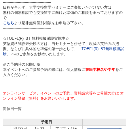
------------------------------------------
日程が合わず、大学交換留学セミナーにご参加いただけない方は
無料の個別相談でも交換留学に向けた準備のご相談を承っておりますの
で
こちら
より是非無料個別相談をお申込み下さい。
------------------------------------------
☆TOEFL(R) iBT 無料模擬試験実施中☆
英語資格試験未受験の方は、当セミナーと併せて、現状の英語力の把
握、ならびに具体的な準備の第一歩として、「
TOEFL(R) iBT無料模擬試
験
」 へのご参加をお勧めいたします。
※ご予約時のお願い※
本イベントへのご参加予約の際には、個人情報に
在籍学校名や学年
をご
入力ください。
オンラインサービス、イベントのご予約、資料請求等をご希望の方は オ
ンライン登録（無料）をお願いいたします。
開催日一覧:
予定日
8月22日
15:00 -
アゴス・ジャ