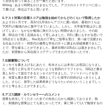
て自信を持って喋ることが一番だと思います。
Writing : あまり時間をかけませんでした。アゴスのストラテジーに沿っ
て書けば、得点はでると思います。
6.テスト対策の目標スコアは勉強を始めてからどのくらいで取得したか
およそ11ヶ月です。高3の11月頃からアゴスに通い始め、最初のうちは
TOEFLの勉強のみに集中できていました。しかし、大学進学後は少し怠
けてしまい、なかなか勉強に身が入らない時期がありました。その結
果、80点台で長く足踏みをして苦しみました。8月に藁にもすがる思いで
105点ゼミを受講し、Rex先生の丁寧なご指導を受け、第一線で活躍され
る社会人の方々・同世代の優秀な学生の方々に囲まれ切磋琢磨できたこ
とで、壁を破ることができました。最終目標の105点には届きませんでし
たが、初受験から30点程スコアアップできたので良かったです。
7.出願書類について
エッセイを書き上げるにあたり、松永さんには本当にお世話になりまし
た。今思うと目も当てられないような初回のドラフトから、5回ほど書き
直しを行って提出できるエッセイができました。フィードバックを頂
き、何度も書き直す中で、漠然としていた留学の目的がはっきりとしま
した。さらに、留学した結果将来どうなりたいのかということまでしっ
かりと考えることができました。
8.アゴス講師・カウンセラーへのコメント
授業を担当してくださった全ての先生に心から感謝しております。熱
く、刺激的な授業はとても楽しかったです。家に帰って1人で勉強するの