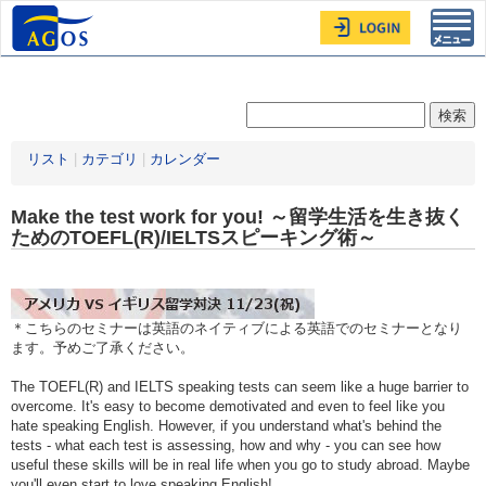
Toggl
navig
リスト
|
カテゴリ
|
カレンダー
Make the test work for you! ～留学生活を生き抜く
ためのTOEFL(R)/IELTSスピーキング術～
＊こちらのセミナーは英語のネイティブによる英語でのセミナーとなり
ます。予めご了承ください。
The TOEFL(R) and IELTS speaking tests can seem like a huge barrier to
overcome. It's easy to become demotivated and even to feel like you
hate speaking English. However, if you understand what's behind the
tests - what each test is assessing, how and why - you can see how
useful these skills will be in real life when you go to study abroad. Maybe
you'll even start to love speaking English!