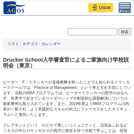
Toggl
navig
リスト
|
カテゴリ
|
カレンダー
Drucker School入学審査官によるご家族向け学校説
明会（東京）
ピーター・F・ドラッカーが直接教鞭を執ったことでも知られるドラッカ
ースクールでは「Practice of Management」という考え方を大切にしてい
ます。当校のMBAプログラムでは、ピータードラッカーの哲学のみなら
ず、世界中で起きているリーダーシップや創造的な課題解決についての
最新事例も取り入れています。また、2019年度よりMBAプログラムの内
容が一新され、より実践的なスキルの向上にフォーカスをしたカリキュ
ラムへと進化いたします。
クレアモントという、のどかで美しいコミュニティと、活気あふれるビ
ジネスの中心ロサンゼルスの両方に校舎を持つ当校で学ぶことは、皆様