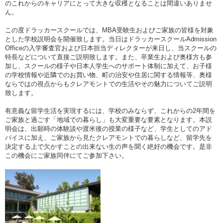
のこれからのキャリアにとって大きな収穫となることは間違いありませ
ん。
この度ドラッカースクールでは、MBA受験生およびご家族の皆様を対象
とした学校説明会を開催致します。当日はドラッカースクールAdmission
Officeの入学審査官および日本担当ディレクターが来日し、当スクールの
特長などについて直接ご説明致します。また、卒業生および奥様方も参
加し、スクールの様子や日本人学生へのサポート体制に加えて、お子様
の学校情報や近隣でのお買い物、町の治安や住居に関する情報等、奥様
ならではの視点からもクレアモントでの生活やその魅力についてご説明
致します。
有意義な留学生活を実現するには、学校のみならず、これからの2年間を
ご家族と過ごす「地域での暮らし」も大変重要な要素となります。本説
明会は、出願時の体験談や渡米後の授業の様子など、学生としてのアド
バイスに加え、ご家族から見たクレアモントでの暮らしなど、留学先を
決定する上で欠かすことの出来ない生の声を聞く絶好の機会です。是非
この機会にご家族同伴にてご参加下さい。