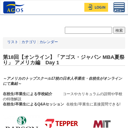
Toggl
navig
リスト
|
カテゴリ
|
カレンダー
第18回【オンライン】「アゴス・ジャパン MBA夏祭
り」 アメリカ編 Day 1
～アメリカのトップスクール17校の日本人卒業生・在校生がオンライン
にて集結～
在校生/卒業生による学校紹介
コースやカリキュラムの説明や学校
の特徴解説
在校生/卒業生によるQ&Aセッション
在校生/卒業生に直接質問できる!