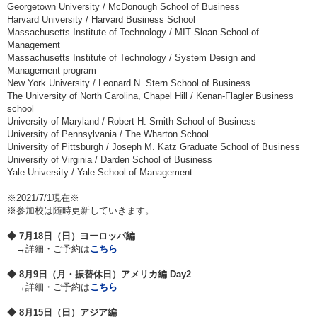
Georgetown University / McDonough School of Business
Harvard University / Harvard Business School
Massachusetts Institute of Technology / MIT Sloan School of
Management
Massachusetts Institute of Technology / System Design and
Management program
New York University / Leonard N. Stern School of Business
The University of North Carolina, Chapel Hill / Kenan-Flagler Business
school
University of Maryland / Robert H. Smith School of Business
University of Pennsylvania / The Wharton School
University of Pittsburgh / Joseph M. Katz Graduate School of Business
University of Virginia / Darden School of Business
Yale University / Yale School of Management
※2021/7/1現在※
※参加校は随時更新していきます。
◆
7
月18日（日）ヨーロッパ編
→詳細・ご予約は
こちら
◆ 8月9日（月・振替休日）アメリカ編 Day2
→詳細・ご予約は
こちら
◆ 8月15日（日）アジア編