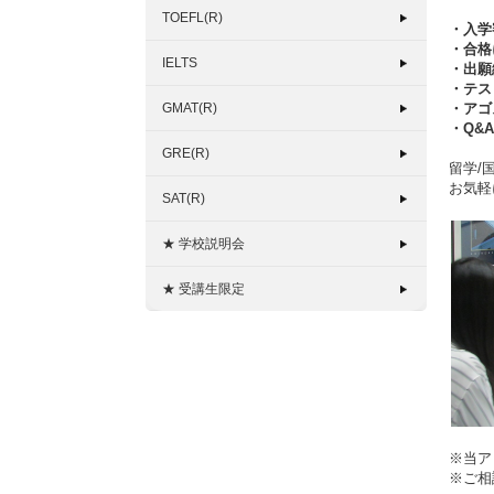
TOEFL(R)
・入学
・合格に
IELTS
・出願
・テス
GMAT(R)
・アゴ
・Q&
GRE(R)
留学/
お気軽
SAT(R)
★ 学校説明会
★ 受講生限定
※当ア
※ご相