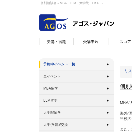
個別相談会～MBA・LLM・大学院・Ph.D.～
受講・宿題
受講申込
スコア
予約中イベント一覧
リス
全イベント
個別
MBA留学
LLM留学
MBA
大学院留学
海外/
当校の
大学(学部)/交換
また、