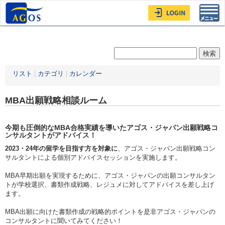
Toggl
navig
リスト
|
カテゴリ
|
カレンダー
MBA出願戦略相談ルーム
今期も圧倒的なMBA合格実績を導いたアゴス・ジャパン出願戦略コ
ンサルタントがアドバイス！
2023
・24年の留学を目指す方を対象に
、アゴス・ジャパン出願戦略コン
サルタントによる個別アドバイスセッションを実施します。
MBA早期出願を実現するために、アゴス・ジャパンの出願コンサルタン
トが学校選択、書類作成戦略、レジュメに対してアドバイスを差し上げ
ます。
MBA出願に向けた書類作成の戦略的ポイントを是非アゴス・ジャパンの
コンサルタントに聞いてみてください！