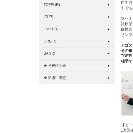
自学自
TOEFL(R)
中でも
IELTS
本セミナ
試験傾
GMAT(R)
目標ス
サンプ
GRE(R)
アゴス
その最
SAT(R)
TOE
独学で
★ 学校説明会
★ 受講生限定
【セミ
13:30-