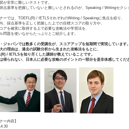
習が非常に難しいテストです。
得点基準を把握していないと難しいとされるのが、Speaking / Writingセク
ーでは、TOEFL(R) / IETLSそれぞれのWriting / Speakingに焦点を絞り、
向、採点基準を正しく把握した上での目標スコアの取り方や、
コアを確実に取得する上で必要な攻略法や学習法を、
ル問題を使いながらたっぷりとご紹介します。
・ジャパンでは数多くの受講生が、スコアアップを短期間で実現しています
大の理由は、過去の試験分析から生まれた攻略法をもとに、
FL(R) / IETLSを知り尽くした講師が教えていることです。
は得られない、日本人に必要な攻略のポイントの一部分を是非体感してくだ
ナー内容】
14:30