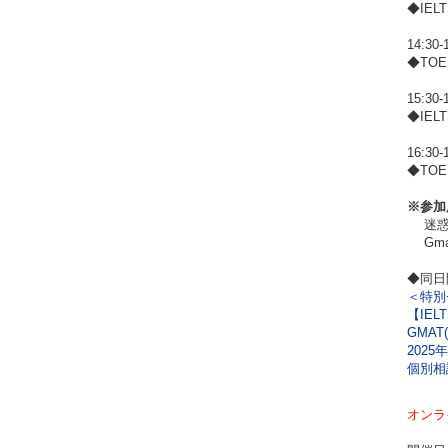
◆IEL
14:30-
◆TOEF
15:30-
◆IEL
16:30-
◆TOE
※参加
迷惑メ
Gma
◆同日
＜特別
【IE
GMAT(
202
個別相
オンラ