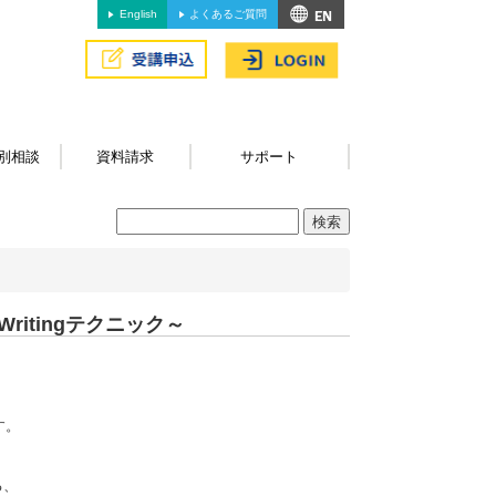
English
よくあるご質問
別相談
資料請求
サポート
 Writingテクニック～
、
す。
る、