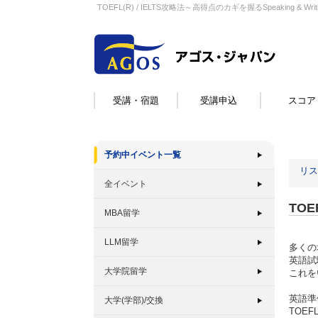
TOEFL(R) / IELTS攻略法～高得点のカギを握るSpeaking & Wr
受講・宿題
受講申込
スコア
予約中イベント一覧
リス
全イベント
TOE
MBA留学
LLM留学
多くの
英語試
大学院留学
これを
英語準
大学(学部)/交換
TOE