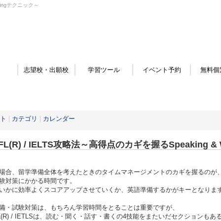
itingテクニック～
志望校・出願校
学習ツール
イベント予約
無料個
ト
|
カテゴリ
|
カレンダー
FL(R) / IELTS攻略法～高得点のカギを握るSpeaking &
場合、留学準備全体を考えたときのタイムマネージメントのカギを握るのが
験対策にかかる時間です。
いかに効率よくスコアアップさせていくか、英語準備するかがキーとなりま
備・試験対策は、もちろん学習時間をとることは重要ですが、
FL(R) / IETLSは、読む・聞く・話す・書くの4技能をまたいだセクションもあ