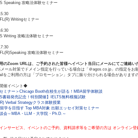
TS Speaking 攻略法体験セミナー
15:30
L(R) Writingセミナー
16:30
TS Writing 攻略法体験セミナー
17:30
FL(R)Speaking 攻略法体験セミナー
用のZoom URLは、ご予約された皆様へイベント当日にメールにてご連絡い
ール対策でドメイン指定を行っている場合は「＠agos.co.jp」の指定をお
ilをご利用の方は「プロモーション」タブに振り分けられる場合があります
開催イベント◆
セミナー＞Chicago Booth在校生が語る！MBA留学体験談
LTS書籍発売記念！特別開催】IELTS無料模擬試験
R) Verbal Strategyクラス体験授業
5年留学を目指す Top MBA対象 出願エッセイ対策セミナー
談会～MBA・LLM・大学院・Ph.D.～
インサービス、イベントのご予約、資料請求等をご希望の方は オンライン登