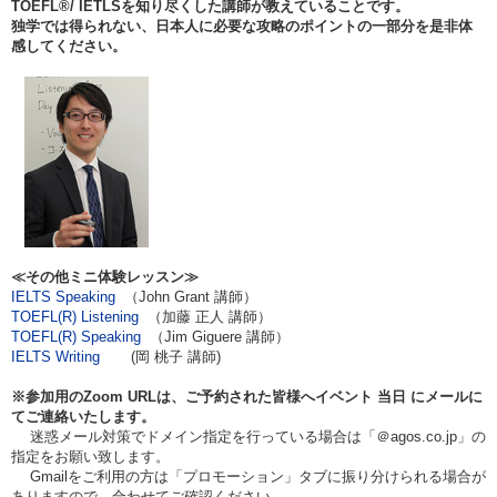
TOEFL®/ IETLS
を知り尽くした講師が教えていることです。
独学では得られない、日本人に必要な攻略のポイントの一部分を是非体
感してください。
≪その他ミニ体験レッスン≫
IELTS Speaking
（John Grant 講師）
TOEFL(R) Listening
（加藤 正人 講師）
TOEFL(R) Speaking
（Jim Giguere 講師）
IELTS Writing
(岡 桃子 講師)
※参加用のZoom URLは、ご予約された皆様へイベント
当日
にメールに
てご連絡いたします。
迷惑メール対策でドメイン指定を行っている場合は「＠agos.co.jp」の
指定をお願い致します。
Gmailをご利用の方は「プロモーション」タブに振り分けられる場合が
ありますので、合わせてご確認ください。