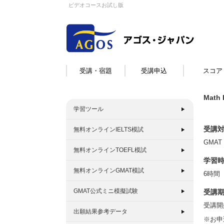
ビデオコースお試し版
受講・宿題
受講申込
スコア
Math
学習ツール
受講
無料オンラインIELTS模試
GMAT 
無料オンラインTOEFL模試
学習
無料オンラインGMAT模試
6時間
GMAT公式ミニ模擬試験
受講
受講開
出願結果参考データ
※お申