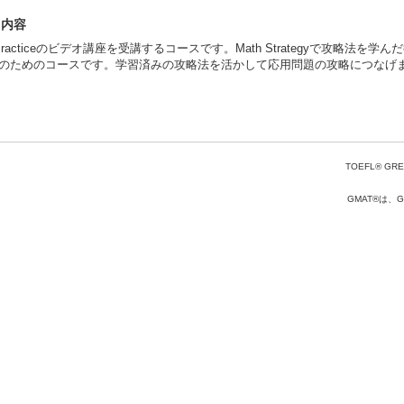
ス内容
h Practiceのビデオ講座を受講するコースです。Math Strategyで攻略
のためのコースです。学習済みの攻略法を活かして応用問題の攻略につなげ
TOEFL® GRE
GMAT®は、Gr