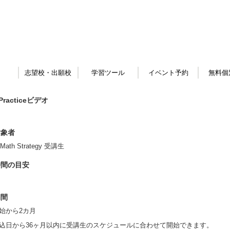
志望校・出願校
学習ツール
イベント予約
無料個
 Practiceビデオ
対象者
Math Strategy 受講生
時間の目安
期間
始から2カ月
込日から36ヶ月以内に受講生のスケジュールに合わせて開始できます。