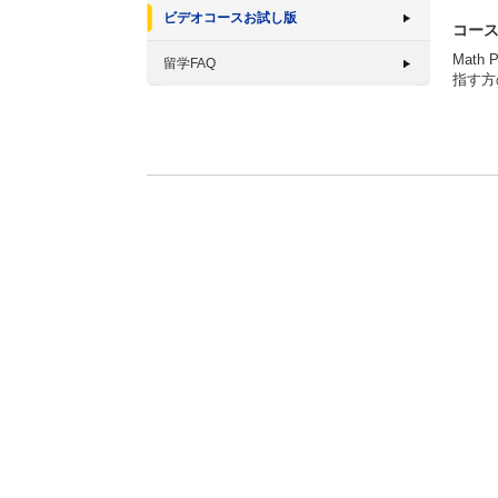
ビデオコースお試し版
コー
Mat
留学FAQ
指す方