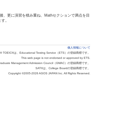
法を学んだ後、更に演習を積み重ね、Mathセクションで満点を目
ます。
個人情報について
® TOEIC®は、Educational Testing Service（ETS）の登録商標です。
This web page is not endorsed or approved by ETS.
aduate Management Admission Council（GMAC）の登録商標です。
SAT®は、College Boardの登録商標です。
Copyright ©2005-2026 AGOS JAPAN Inc. All Rights Reserved.