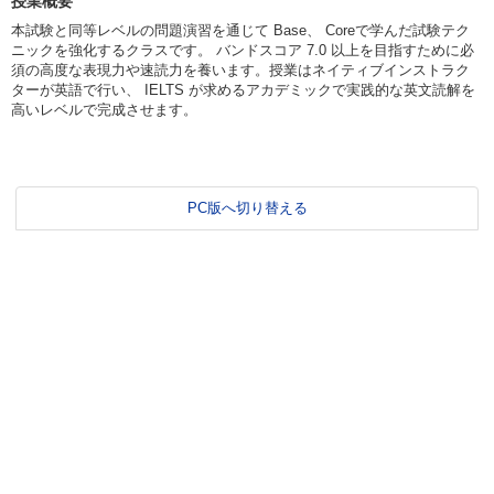
授業概要
本試験と同等レベルの問題演習を通じて Base、 Coreで学んだ試験テク
ニックを強化するクラスです。 バンドスコア 7.0 以上を目指すために必
須の高度な表現力や速読力を養います。授業はネイティブインストラク
ターが英語で行い、 IELTS が求めるアカデミックで実践的な英文読解を
高いレベルで完成させます。
PC版へ切り替える