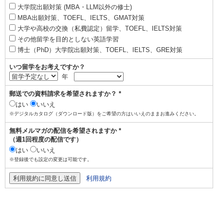
大学院出願対策 (MBA・LLM以外の修士)
MBA出願対策、TOEFL、IELTS、GMAT対策
大学や高校の交換（私費認定）留学、TOEFL、IELTS対策
その他留学を目的としない英語学習
博士（PhD）大学院出願対策、TOEFL、IELTS、GRE対策
いつ留学をお考えですか？
年
郵送での資料請求を希望されますか？ *
はい
いいえ
※デジタルカタログ（ダウンロード版）をご希望の方はいいえのままお進みください。
無料メルマガの配信を希望されますか *
（週1回程度の配信です）
はい
いいえ
※登録後でも設定の変更は可能です。
利用規約