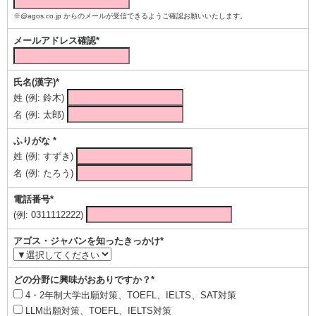
※@agos.co.jp からのメールが受信できるようご確認お願いいたします。
メールアドレス確認*
氏名(漢字)*
姓 (例: 鈴木)
名 (例: 太郎)
ふりがな *
姓 (例: すずき)
名 (例: たろう)
電話番号*
(例: 0311112222)
アゴス・ジャパンを知ったきっかけ*
どの分野に興味がおありですか？*
4・2年制大学出願対策、TOEFL、IELTS、SAT対策
LLM出願対策、TOEFL、IELTS対策