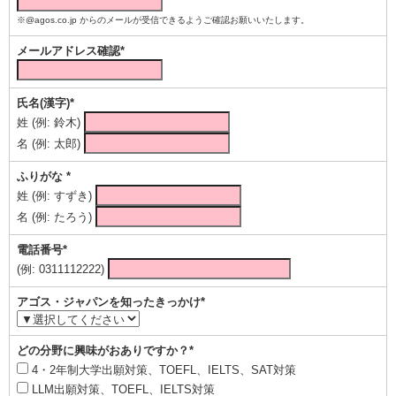
※@agos.co.jp からのメールが受信できるようご確認お願いいたします。
メールアドレス確認*
氏名(漢字)*
姓 (例: 鈴木)
名 (例: 太郎)
ふりがな *
姓 (例: すずき)
名 (例: たろう)
電話番号*
(例: 0311112222)
アゴス・ジャパンを知ったきっかけ*
どの分野に興味がおありですか？*
4・2年制大学出願対策、TOEFL、IELTS、SAT対策
LLM出願対策、TOEFL、IELTS対策