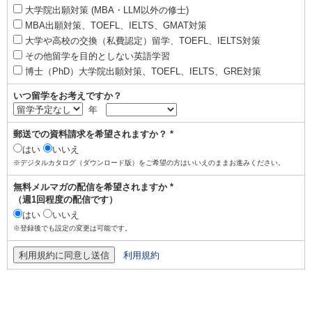
大学院出願対策 (MBA・LLM以外の修士)
MBA出願対策、TOEFL、IELTS、GMAT対策
大学や高校の交換（私費認定）留学、TOEFL、IELTS対策
その他留学を目的としない英語学習
博士（PhD）大学院出願対策、TOEFL、IELTS、GRE対策
いつ留学をお考えですか？
年
郵送での資料請求を希望されますか？ *
はい
いいえ
※デジタルカタログ（ダウンロード版）をご希望の方はいいえのままお進みください。
無料メルマガの配信を希望されますか *
（週1回程度の配信です）
はい
いいえ
※登録後でも設定の変更は可能です。
利用規約