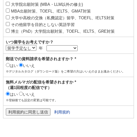
大学院出願対策 (MBA・LLM以外の修士)
MBA出願対策、TOEFL、IELTS、GMAT対策
大学や高校の交換（私費認定）留学、TOEFL、IELTS対策
その他留学を目的としない英語学習
博士（PhD）大学院出願対策、TOEFL、IELTS、GRE対策
いつ留学をお考えですか？
年
郵送での資料請求を希望されますか？ *
はい
いいえ
※デジタルカタログ（ダウンロード版）をご希望の方はいいえのままお進みください。
無料メルマガの配信を希望されますか *
（週1回程度の配信です）
はい
いいえ
※登録後でも設定の変更は可能です。
利用規約