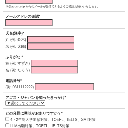
※@agos.co.jp からのメールが受信できるようご確認お願いいたします。
メールアドレス確認*
氏名(漢字)*
姓 (例: 鈴木)
名 (例: 太郎)
ふりがな *
姓 (例: すずき)
名 (例: たろう)
電話番号*
(例: 0311112222)
アゴス・ジャパンを知ったきっかけ*
どの分野に興味がおありですか？*
4・2年制大学出願対策、TOEFL、IELTS、SAT対策
LLM出願対策、TOEFL、IELTS対策