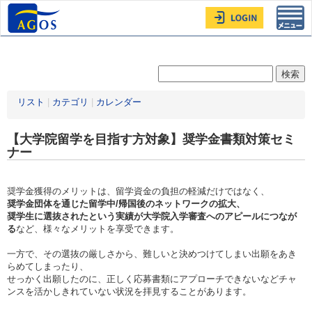
Toggl
navig
リスト
|
カテゴリ
|
カレンダー
【大学院留学を目指す方対象】奨学金書類対策セミ
ナー
奨学金獲得のメリットは、留学資金の負担の軽減だけではなく、
奨学金団体を通じた留学中/帰国後のネットワークの拡大、
奨学生に選抜されたという実績が大学院入学審査へのアピールにつなが
る
など、様々なメリットを享受できます。
一方で、その選抜の厳しさから、難しいと決めつけてしまい出願をあき
らめてしまったり、
せっかく出願したのに、正しく応募書類にアプローチできないなどチャ
ンスを活かしきれていない状況を拝見することがあります。