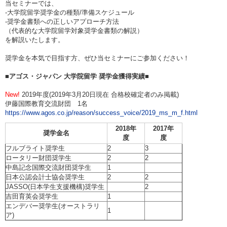
当セミナーでは、
-大学院留学奨学金の種類/準備スケジュール
-奨学金書類への正しいアプローチ方法
（代表的な大学院留学対象奨学金書類の解説）
を解説いたします。
奨学金を本気で目指す方、ぜひ当セミナーにご参加ください！
■アゴス・ジャパン 大学院留学 奨学金獲得実績■
New!
2019年度(2019年3月20日現在 合格校確定者のみ掲載)
伊藤国際教育交流財団 1名
https://www.agos.co.jp/reason/success_voice/2019_ms_m_f.html
2018年
2017年
奨学金名
度
度
フルブライト奨学生
2
3
ロータリー財団奨学生
2
2
中島記念国際交流財団奨学生
1
日本公認会計士協会奨学生
2
2
JASSO(日本学生支援機構)奨学生
2
吉田育英会奨学生
1
エンデバー奨学生(オーストラリ
1
ア)